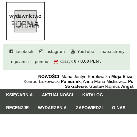
facebook
instagram
YouTube
mapa strony
koszyk
0
0.00 PLN
regulamin
pomoc
NOWOŚCI
: Maria Jentys-Borelowska
Moja Eliza
,
Konrad Liskowacki
Pomurnik
, Anna Maria Mickiewicz
Po
Sokratesie
, Gustaw Rajmus
Angst
KSIĘGARNIA
AKTUALNOŚCI
KATALOG
RECENZJE
WYDARZENIA
ZAPOWIEDZI
O NAS