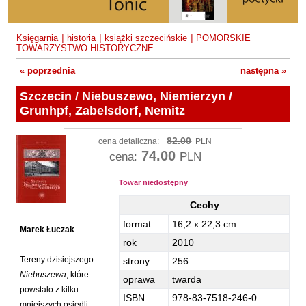
Fajfer Zenon
Zbigniew Kosiorowski
Nawrót
Filipowski Michał
Kazimierz Kyrcz Jr
Punk Ogito na grzybach
Księgarnia
|
historia
|
książki szczecińskie
|
POMORSKIE
Fluks Piotr
TOWARZYSTWO HISTORYCZNE
Artur Daniel Liskowacki
Zimno
Frajlich Anna
« poprzednia
następna »
Grażyna Obrąpalska
Poprawki
Franczak Jerzy
Szczecin / Niebuszewo, Niemierzyn /
Jakub Michał Pawłowski
Agrestowe sny
Frenger Marek
Grunhpf, Zabelsdorf, Nemitz
Uta Przyboś
Coraz
Gedroyć Krzysztof
82.00
cena detaliczna:
PLN
Gustaw Rajmus
Gleń Adrian
Królestwa
74.00
cena:
PLN
Gondek Katarzyna
Rafał Sienkiewicz
Smutny bóg
Towar niedostępny
Gorszewski Paweł
Karol Samsel
Autodafe 8
Cechy
Grodecki Andrzej
Karol Samsel
Cairo Declaration
Szczecin / Niebuszewo, Niemierzyn /
format
16,2 x 22,3 cm
Gryko Krzysztof
Marek Łuczak
Grunhpf, Zabelsdorf, Nemitz - Cechy
Andrzej Wojciechowski
Nędza do całowania
rok
2010
Guillevic
Tereny dzisiejszego
strony
256
Gwiazda-Elmerych Małgorzata
Niebuszewa
, które
oprawa
twarda
powstało z kilku
Helbig Brygida
ISBN
978-83-7518-246-0
mniejszych osiedli,