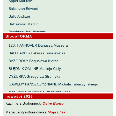
Appel Mariusz
Balcerzan Edward
Ballo Andrzej
Bałczewski Marcin
Bamburowicz Wenanty
BlogoFORMA
Bawołek Waldemar
123. HANNOVER Dariusza Muszera
Bereza Henryk
BAD HABITS Łukasza Suskiewicza
Berezin Kostia
BAZGROŁY Bogusława Kierca
Bielawa Jacek
BŁĘDNIK ONLINE Macieja Cisły
Biernacka Alina
DYŻURKA Grzegorza Strumyka
Bieszczad Maciej
GAWĘDY PAŃSZCZYŹNIANE Michała Tabaczyńskiego
Bigoszewska Maria
MACHNIĘCIA Macieja Wróblewskiego
Bitner Dariusz
nowości 2026
MAŁOMIASTECZKOWE ZRYWY Zbigniewa Wojciechowicza
Błahy Jarosław
Kazimierz Brakoniecki
Ostre Bardo
NOTES Karola Samsela
Bouvier Nicolas
Maria Jentys-Borelowska
Moja Eliza
PISMO SZYBKIE Marty Zelwan