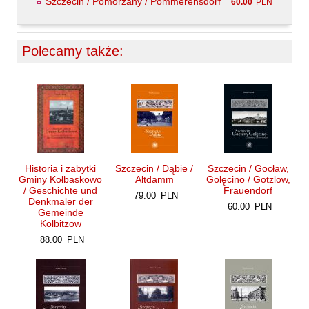
Szczecin / Pomorzany / Pommerensdorf
60.00
PLN
Kántor Péter
Keineg Paol
Kemény István
Polecamy także:
Kępiński Piotr
Kępisty Iwona
Kierc Bogusław
Klera Wiktoria
Klęczar Wojciech
Historia i zabytki
Szczecin / Dąbie /
Szczecin / Gocław,
Kopacki Andrzej
Gminy Kołbaskowo
Altdamm
Golęcino / Gotzlow,
/ Geschichte und
Frauendorf
Kosiorowski Zbigniew
79.00
PLN
Denkmaler der
60.00
PLN
Gemeinde
Kryszak Janusz
Kolbitzow
Księżyk Jarosław
88.00
PLN
Kuźnicki Sławomir
Kyrcz Jr Kazimierz
Latawiec Bogusława