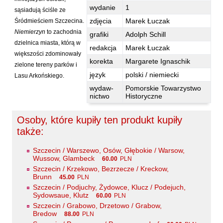
Hoffmann Krzysztof
wydanie
1
sąsiadują ściśle ze
Holden Gojtowski Jarek
zdjęcia
Marek Łuczak
Śródmieściem Szczecina.
Niemierzyn
to zachodnia
Hrynacz Tomasz
grafiki
Adolph Schill
dzielnica miasta, którą w
redakcja
Marek Łuczak
Jakób Lech M.
większości zdominowały
korekta
Margarete Ignaschik
Jakubowski Jarosław
zielone tereny parków i
język
polski / niemiecki
Lasu Arkońskiego.
Jakubowski Paweł
wydaw-
Pomorskie Towarzystwo
Jasina Zbigniew
nictwo
Historyczne
Jentys-Borelowska Maria
Osoby, które kupiły ten produkt kupiły
Jocher Waldemar
także:
Jonaszko Jolanta
Szczecin / Warszewo, Osów, Głębokie / Warsow,
Juzyszyn Wojciech
Wussow, Glambeck
60.00
PLN
Kain Dawid
Szczecin / Krzekowo, Bezrzecze / Kreckow,
Brunn
45.00
PLN
Kalenin Magdalena
Szczecin / Podjuchy, Żydowce, Klucz / Podejuch,
Sydowsaue, Klutz
60.00
PLN
Kamiński Gabriel Leonard
Szczecin / Grabowo, Drzetowo / Grabow,
Kaniecka-Mazurek Anna
Bredow
88.00
PLN