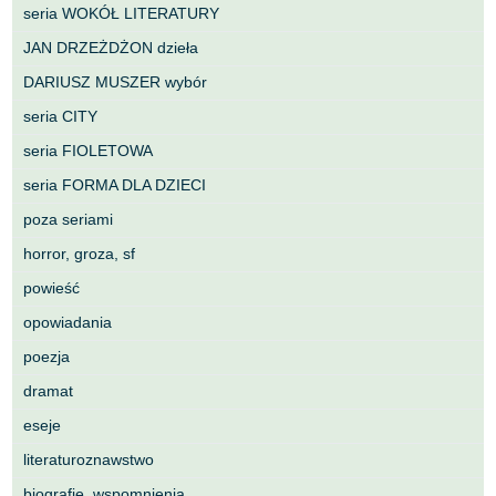
seria WOKÓŁ LITERATURY
JAN DRZEŻDŻON dzieła
DARIUSZ MUSZER wybór
seria CITY
seria FIOLETOWA
seria FORMA DLA DZIECI
poza seriami
horror, groza, sf
powieść
opowiadania
poezja
dramat
eseje
literaturoznawstwo
biografie, wspomnienia