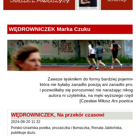
Fajfer Zenon
Zbigniew Kosiorowski
Nawrót
Filipowski Michał
Kazimierz Kyrcz Jr
Punk Ogito na grzybach
Fluks Piotr
Artur Daniel Liskowacki
Zimno
WĘDROWNICZEK Marka Czuku
Frajlich Anna
Grażyna Obrąpalska
Poprawki
Franczak Jerzy
Jakub Michał Pawłowski
Agrestowe sny
Frenger Marek
Uta Przyboś
Coraz
Gedroyć Krzysztof
Gustaw Rajmus
Gleń Adrian
Królestwa
Gondek Katarzyna
Rafał Sienkiewicz
Smutny bóg
Zawsze tęskniłem do formy bardziej pojemnej
Gorszewski Paweł
która nie byłaby zanadto poezją ani zanadto proz
Karol Samsel
Autodafe 8
i pozwoliłaby się porozumieć nie narażając nikogo
Grodecki Andrzej
autora ni czytelnika, na męki wyższego rzędu
Karol Samsel
Cairo Declaration
[Czesław Miłosz
Ars poetica?
Gryko Krzysztof
Andrzej Wojciechowski
Nędza do całowania
Guillevic
WĘDROWNICZEK, Na przekór czasowi
Gwiazda-Elmerych Małgorzata
2024-08-20 11:32
Polsko-izraelska poetka, prozaiczka i tłumaczka, Renata Jabłońska,
Helbig Brygida
publikuje dużo.