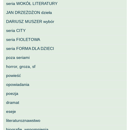
seria WOKÓŁ LITERATURY
JAN DRZEŻDŻON dzieła
DARIUSZ MUSZER wybór
seria CITY
seria FIOLETOWA
seria FORMA DLA DZIECI
poza seriami
horror, groza, sf
powieść
opowiadania
poezja
dramat
eseje
literaturoznawstwo
biografie, wspomnienia