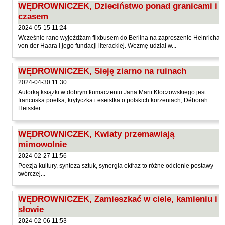
WĘDROWNICZEK, Dzieciństwo ponad granicami i
Kántor Péter
czasem
Keineg Paol
2024-05-15 11:24
Kemény István
Wcześnie rano wyjeżdżam flixbusem do Berlina na zaproszenie Heinricha
von der Haara i jego fundacji literackiej. Wezmę udział w...
Kępiński Piotr
Kępisty Iwona
WĘDROWNICZEK, Sieję ziarno na ruinach
Kierc Bogusław
2024-04-30 11:30
Autorką książki w dobrym tłumaczeniu Jana Marii Kłoczowskiego jest
Klera Wiktoria
francuska poetka, krytyczka i eseistka o polskich korzeniach, Déborah
Heissler.
Klęczar Wojciech
Kopacki Andrzej
WĘDROWNICZEK, Kwiaty przemawiają
Kosiorowski Zbigniew
mimowolnie
2024-02-27 11:56
Kryszak Janusz
Poezja kultury, synteza sztuk, synergia ekfraz to różne odcienie postawy
Księżyk Jarosław
twórczej...
Kuźnicki Sławomir
WĘDROWNICZEK, Zamieszkać w ciele, kamieniu i
Kyrcz Jr Kazimierz
słowie
Latawiec Bogusława
2024-02-06 11:53