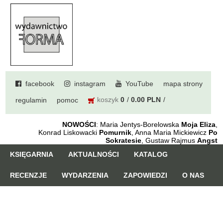
facebook
instagram
YouTube
mapa strony
koszyk
0
0.00 PLN
regulamin
pomoc
NOWOŚCI
: Maria Jentys-Borelowska
Moja Eliza
,
Konrad Liskowacki
Pomurnik
, Anna Maria Mickiewicz
Po
Sokratesie
, Gustaw Rajmus
Angst
KSIĘGARNIA
AKTUALNOŚCI
KATALOG
RECENZJE
WYDARZENIA
ZAPOWIEDZI
O NAS