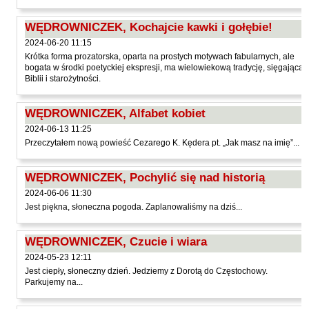
Hoffmann Krzysztof
WĘDROWNICZEK, Kochajcie kawki i gołębie!
Holden Gojtowski Jarek
2024-06-20 11:15
Hrynacz Tomasz
Krótka forma prozatorska, oparta na prostych motywach fabularnych, ale
bogata w środki poetyckiej ekspresji, ma wielowiekową tradycję, sięgającą
Jakób Lech M.
Biblii i starożytności.
Jakubowski Jarosław
Jakubowski Paweł
WĘDROWNICZEK, Alfabet kobiet
2024-06-13 11:25
Jasina Zbigniew
Przeczytałem nową powieść Cezarego K. Kędera pt. „Jak masz na imię”...
Jentys-Borelowska Maria
Jocher Waldemar
WĘDROWNICZEK, Pochylić się nad historią
Jonaszko Jolanta
2024-06-06 11:30
Jest piękna, słoneczna pogoda. Zaplanowaliśmy na dziś...
Juzyszyn Wojciech
Kain Dawid
WĘDROWNICZEK, Czucie i wiara
Kalenin Magdalena
2024-05-23 12:11
Jest ciepły, słoneczny dzień. Jedziemy z Dorotą do Częstochowy.
Kamiński Gabriel Leonard
Parkujemy na...
Kaniecka-Mazurek Anna