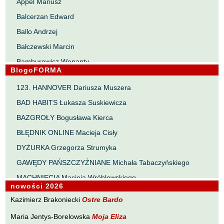
Appel Mariusz
Balcerzan Edward
Ballo Andrzej
Bałczewski Marcin
Bamburowicz Wenanty
BlogoFORMA
Bawołek Waldemar
123. HANNOVER Dariusza Muszera
Bereza Henryk
BAD HABITS Łukasza Suskiewicza
Berezin Kostia
BAZGROŁY Bogusława Kierca
Bielawa Jacek
BŁĘDNIK ONLINE Macieja Cisły
Biernacka Alina
DYŻURKA Grzegorza Strumyka
Bieszczad Maciej
GAWĘDY PAŃSZCZYŹNIANE Michała Tabaczyńskiego
Bigoszewska Maria
MACHNIĘCIA Macieja Wróblewskiego
Bitner Dariusz
nowości 2026
MAŁOMIASTECZKOWE ZRYWY Zbigniewa Wojciechowicza
Błahy Jarosław
Kazimierz Brakoniecki
Ostre Bardo
NOTES Karola Samsela
Bouvier Nicolas
Maria Jentys-Borelowska
Moja Eliza
PISMO SZYBKIE Marty Zelwan