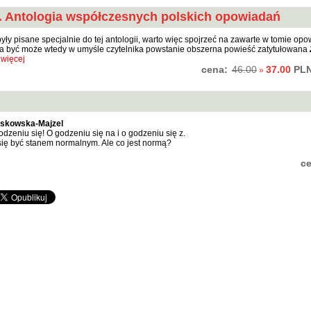
. Antologia współczesnych polskich opowiadań
były pisane specjalnie do tej antologii, warto więc spojrzeć na zawarte w tomie op
 a być może wtedy w umyśle czytelnika powstanie obszerna powieść zatytułowana
więcej
cena:
37.00
PL
46.00
»
askowska-Majzel
odzeniu się! O godzeniu się na i o godzeniu się z.
ię być stanem normalnym. Ale co jest normą?
c