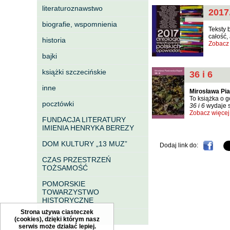
literaturoznawstwo
2017
biografie, wspomnienia
Teksty 
całość,
historia
Zobacz 
bajki
książki szczecińskie
36 i 6
inne
Mirosława Pi
To książka o g
pocztówki
36 i 6
wydaje s
Zobacz więcej
FUNDACJA LITERATURY
IMIENIA HENRYKA BEREZY
DOM KULTURY „13 MUZ”
Dodaj link do:
CZAS PRZESTRZEŃ
TOŻSAMOŚĆ
POMORSKIE
TOWARZYSTWO
HISTORYCZNE
Strona używa ciasteczek
eleWator
(cookies), dzięki którym nasz
serwis może działać lepiej.