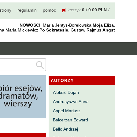
koszyk
0
0.00 PLN
strony
regulamin
pomoc
NOWOŚCI
: Maria Jentys-Borelowska
Moja Eliza
,
nna Maria Mickiewicz
Po Sokratesie
, Gustaw Rajmus
Angst
AUTORZY
Aleksić Dejan
Andrusyszyn Anna
Appel Mariusz
Balcerzan Edward
Ballo Andrzej