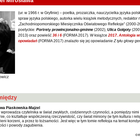
el Mirosława
(ur. w 1966 r. w Gryfinie) – poetka, prozaiczka, nauczycielka języka pol
spraw języka polskiego, autorka wielu książek metodycznych, redaktor 
„Zachodniopomorskiego Miesięcznika Oświatowego Refleksje” (2000-2
poetyckie:
Portrety prowincjonalno-gminne
(2002),
Ulica Golgoty
(200
2013) oraz powieść
36 i 6
(FORMA 2017)
. W książce
2017. Antologia 
opowiadań
(FORMA 2017) znalazło się jej opowiadanie
Z tyłu głowy ge
owicz
między
awa Piaskowska-Majzel
 wprowadza czytelnika w świat zwykłych, codziennych czynności, a pomiędzy nim
nie, co kształtuje współczesną rzeczywistość, czy świat miniony (w tym kultura i reli
eni korzeni, a przez to tożsamości. Jest więc w tym tomie refleksja na temat kondy
ści i powody zagubienia.
c