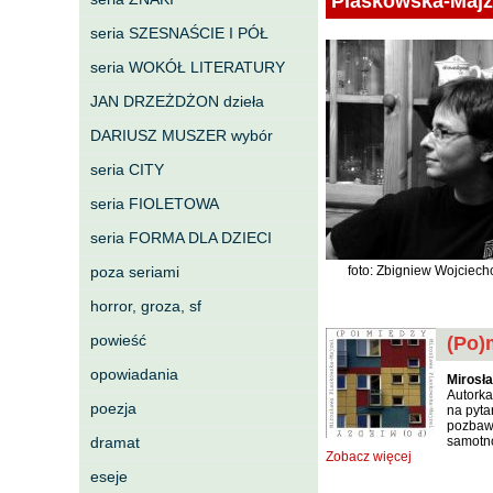
Piaskowska-Majz
seria SZESNAŚCIE I PÓŁ
seria WOKÓŁ LITERATURY
JAN DRZEŻDŻON dzieła
DARIUSZ MUSZER wybór
seria CITY
seria FIOLETOWA
seria FORMA DLA DZIECI
poza seriami
foto: Zbigniew Wojciech
horror, groza, sf
powieść
(Po)
opowiadania
Mirosł
Autorka
poezja
na pyta
pozbawi
dramat
samotno
Zobacz więcej
eseje