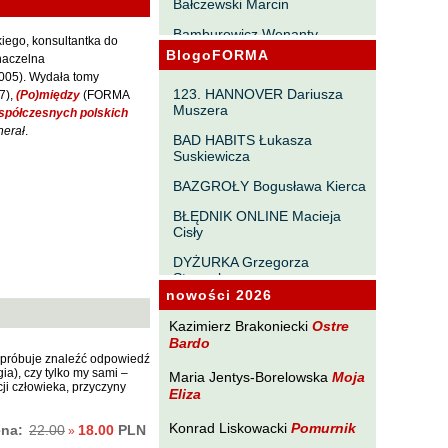
Bałczewski Marcin
Bamburowicz Wenanty
skiego, konsultantka do
BlogoFORMA
naczelna
Bawołek Waldemar
005). Wydała tomy
Bereza Henryk
123. HANNOVER Dariusza
7),
(Po)między
(FORMA
Muszera
współczesnych polskich
Berezin Kostia
nerał
.
BAD HABITS Łukasza
Bielawa Jacek
Suskiewicza
Biernacka Alina
BAZGROŁY Bogusława Kierca
Bieszczad Maciej
BŁĘDNIK ONLINE Macieja
Cisły
Bigoszewska Maria
DYŻURKA Grzegorza
Bitner Dariusz
Strumyka
nowości 2026
Błahy Jarosław
GAWĘDY PAŃSZCZYŹNIANE
Michała Tabaczyńskiego
Kazimierz Brakoniecki
Ostre
Bouvier Nicolas
Bardo
MACHNIĘCIA Macieja
i próbuje znaleźć odpowiedź
Brakoniecki Kazimierz
Wróblewskiego
gia), czy tylko my sami –
Maria Jentys-Borelowska
Moja
cji człowieka, przyczyny
Eliza
Chojnacki Roman
MAŁOMIASTECZKOWE
ZRYWY Zbigniewa
Chojnowski Zbigniew
Konrad Liskowacki
Pomurnik
ena:
18.00
PLN
22.00
»
Wojciechowicza