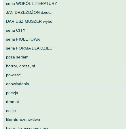
seria WOKÓŁ LITERATURY
JAN DRZEŻDŻON dzieła
DARIUSZ MUSZER wybór
seria CITY
seria FIOLETOWA
seria FORMA DLA DZIECI
poza seriami
horror, groza, sf
powieść
opowiadania
poezja
dramat
eseje
literaturoznawstwo
biografie, wspomnienia