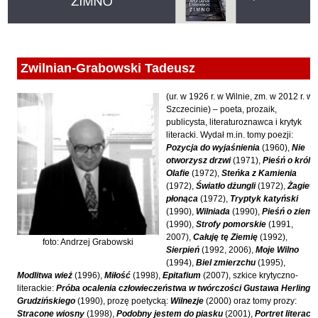
Fajfer Zenon
Zbigniew Kosiorowski
Nawrót
Filipowski Michał
Kazimierz Kyrcz Jr
Punk Ogito na grzybach
Fluks Piotr
Artur Daniel Liskowacki
Zimno
Zwilnian-Grabowski Tadeusz
Frajlich Anna
Grażyna Obrąpalska
Poprawki
Franczak Jerzy
(ur. w 1926 r. w Wilnie, zm. w 2012 r. w
Jakub Michał Pawłowski
Agrestowe sny
Szczecinie) – poeta, prozaik,
Frenger Marek
publicysta, literaturoznawca i krytyk
Uta Przyboś
Coraz
Gedroyć Krzysztof
literacki. Wydał m.in. tomy poezji:
Pozycja do wyjaśnienia
(1960),
Nie
Gustaw Rajmus
Gleń Adrian
Królestwa
otworzysz drzwi
(1971),
Pieśń o królu
Olafie
(1972),
Steńka z Kamienia
Gondek Katarzyna
Rafał Sienkiewicz
Smutny bóg
(1972),
Światło dżungli
(1972),
Żagiew
Gorszewski Paweł
płonąca
(1972),
Tryptyk katyński
Karol Samsel
Autodafe 8
(1990),
Wilniada
(1990),
Pieśń o ziemi
Grodecki Andrzej
(1990),
Strofy pomorskie
(1991,
Karol Samsel
Cairo Declaration
2007),
Całuję tę Ziemię
(1992),
Gryko Krzysztof
foto: Andrzej Grabowski
Andrzej Wojciechowski
Nędza do całowania
Sierpień
(1992, 2006),
Moje Wilno
Guillevic
(1994),
Biel zmierzchu
(1995),
Modlitwa wież
(1996),
Miłość
(1998),
Epitafium
(2007), szkice krytyczno-
Gwiazda-Elmerych Małgorzata
literackie:
Próba ocalenia człowieczeństwa w twórczości Gustawa Herlinga-
Grudzińskiego
(1990), prozę poetycką:
Wilnezje
(2000) oraz tomy prozy:
Helbig Brygida
Stracone wiosny
(1998),
Podobny jestem do piasku
(2001),
Portret literacki