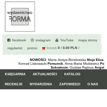
facebook
instagram
YouTube
mapa strony
koszyk
0
0.00 PLN
regulamin
pomoc
NOWOŚCI
: Maria Jentys-Borelowska
Moja Eliza
,
Konrad Liskowacki
Pomurnik
, Anna Maria Mickiewicz
Po
Sokratesie
, Gustaw Rajmus
Angst
KSIĘGARNIA
AKTUALNOŚCI
KATALOG
RECENZJE
WYDARZENIA
ZAPOWIEDZI
O NAS