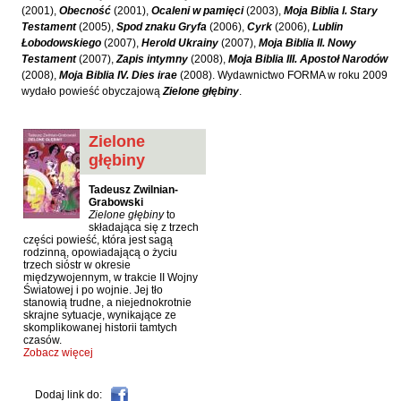
Hoffmann Krzysztof
(2001),
Obecność
(2001),
Ocaleni w pamięci
(2003),
Moja Biblia I. Stary
Testament
(2005),
Spod znaku Gryfa
(2006),
Cyrk
(2006),
Lublin
Holden Gojtowski Jarek
Łobodowskiego
(2007),
Herold Ukrainy
(2007),
Moja Biblia II. Nowy
Testament
(2007),
Zapis intymny
(2008),
Moja Biblia III. Apostoł Narodów
Hrynacz Tomasz
(2008),
Moja Biblia IV. Dies irae
(2008). Wydawnictwo FORMA w roku 2009
Jakób Lech M.
wydało powieść obyczajową
Zielone głębiny
.
Jakubowski Jarosław
Zielone
Jakubowski Paweł
głębiny
Jasina Zbigniew
Tadeusz Zwilnian-
Jentys-Borelowska Maria
Grabowski
Zielone głębiny
to
Jocher Waldemar
składająca się z trzech
części powieść, która jest sagą
Jonaszko Jolanta
rodzinną, opowiadającą o życiu
trzech sióstr w okresie
Juzyszyn Wojciech
międzywojennym, w trakcie II Wojny
Światowej i po wojnie. Jej tło
stanowią trudne, a niejednokrotnie
Kain Dawid
skrajne sytuacje, wynikające ze
skomplikowanej historii tamtych
Kalenin Magdalena
czasów.
Zobacz więcej
Kamiński Gabriel Leonard
Kaniecka-Mazurek Anna
Dodaj link do: