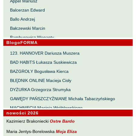
Appel Mariusz
Balcerzan Edward
Ballo Andrzej
Bałczewski Marcin
Bamburowicz Wenanty
BlogoFORMA
Bawołek Waldemar
123. HANNOVER Dariusza Muszera
Bereza Henryk
BAD HABITS Łukasza Suskiewicza
Berezin Kostia
BAZGROŁY Bogusława Kierca
Bielawa Jacek
BŁĘDNIK ONLINE Macieja Cisły
Biernacka Alina
DYŻURKA Grzegorza Strumyka
Bieszczad Maciej
GAWĘDY PAŃSZCZYŹNIANE Michała Tabaczyńskiego
Bigoszewska Maria
MACHNIĘCIA Macieja Wróblewskiego
Bitner Dariusz
nowości 2026
MAŁOMIASTECZKOWE ZRYWY Zbigniewa Wojciechowicza
Błahy Jarosław
Kazimierz Brakoniecki
Ostre Bardo
NOTES Karola Samsela
Bouvier Nicolas
Maria Jentys-Borelowska
Moja Eliza
PISMO SZYBKIE Marty Zelwan