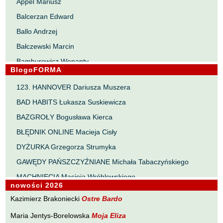
Appel Mariusz
Balcerzan Edward
Ballo Andrzej
Bałczewski Marcin
Bamburowicz Wenanty
BlogoFORMA
Bawołek Waldemar
123. HANNOVER Dariusza Muszera
Bereza Henryk
BAD HABITS Łukasza Suskiewicza
Berezin Kostia
BAZGROŁY Bogusława Kierca
Bielawa Jacek
BŁĘDNIK ONLINE Macieja Cisły
Biernacka Alina
DYŻURKA Grzegorza Strumyka
Bieszczad Maciej
GAWĘDY PAŃSZCZYŹNIANE Michała Tabaczyńskiego
Bigoszewska Maria
MACHNIĘCIA Macieja Wróblewskiego
Bitner Dariusz
nowości 2026
MAŁOMIASTECZKOWE ZRYWY Zbigniewa Wojciechowicza
Błahy Jarosław
Kazimierz Brakoniecki
Ostre Bardo
NOTES Karola Samsela
Bouvier Nicolas
Maria Jentys-Borelowska
Moja Eliza
PISMO SZYBKIE Marty Zelwan