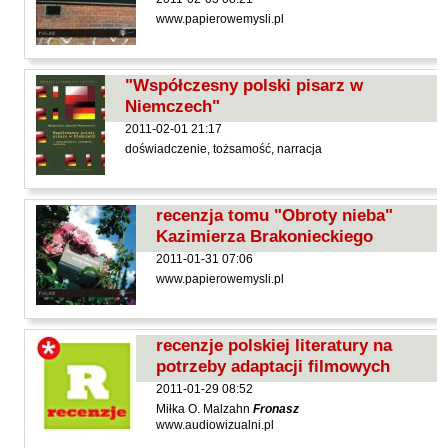
Hoffmann Krzysztof
www.papierowemysli.pl
Holden Gojtowski Jarek
Hrynacz Tomasz
"Współczesny polski pisarz w
Jakób Lech M.
Niemczech"
Jakubowski Jarosław
2011-02-01 21:17
doświadczenie, tożsamość, narracja
Jakubowski Paweł
Jasina Zbigniew
recenzja tomu "Obroty nieba"
Jentys-Borelowska Maria
Kazimierza Brakonieckiego
Jocher Waldemar
2011-01-31 07:06
Jonaszko Jolanta
www.papierowemysli.pl
Juzyszyn Wojciech
Kain Dawid
recenzje polskiej literatury na
potrzeby adaptacji filmowych
Kalenin Magdalena
2011-01-29 08:52
Kamiński Gabriel Leonard
Miłka O. Malzahn
Fronasz
www.audiowizualni.pl
Kaniecka-Mazurek Anna