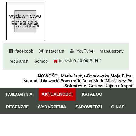
facebook
instagram
YouTube
mapa strony
koszyk
0
0.00 PLN
regulamin
pomoc
NOWOŚCI
: Maria Jentys-Borelowska
Moja Eliza
,
Konrad Liskowacki
Pomurnik
, Anna Maria Mickiewicz
Po
Sokratesie
, Gustaw Rajmus
Angst
KSIĘGARNIA
AKTUALNOŚCI
KATALOG
RECENZJE
WYDARZENIA
ZAPOWIEDZI
O NAS