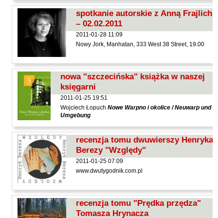
Kántor Péter
spotkanie autorskie z Anną Frajlich
Keineg Paol
– 02.02.2011
Kemény István
2011-01-28 11:09
Nowy Jork, Manhatan, 333 West 38 Street, 19.00
Kępiński Piotr
Kępisty Iwona
nowa "szczecińska" książka w naszej
Kierc Bogusław
księgarni
Klera Wiktoria
2011-01-25 19:51
Klęczar Wojciech
Wojciech Łopuch
Nowe Warpno i okolice / Neuwarp und
Umgebung
Kopacki Andrzej
Kosiorowski Zbigniew
recenzja tomu dwuwierszy Henryka
Berezy "Względy"
Kryszak Janusz
2011-01-25 07:09
Księżyk Jarosław
www.dwutygodnik.com.pl
Kuźnicki Sławomir
Kyrcz Jr Kazimierz
recenzja tomu "Prędka przędza"
Latawiec Bogusława
Tomasza Hrynacza