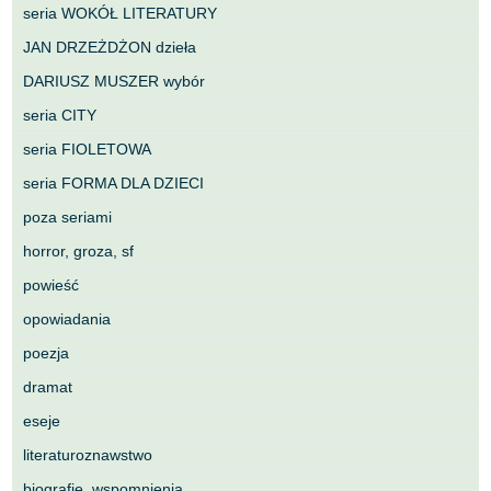
seria WOKÓŁ LITERATURY
JAN DRZEŻDŻON dzieła
DARIUSZ MUSZER wybór
seria CITY
seria FIOLETOWA
seria FORMA DLA DZIECI
poza seriami
horror, groza, sf
powieść
opowiadania
poezja
dramat
eseje
literaturoznawstwo
biografie, wspomnienia