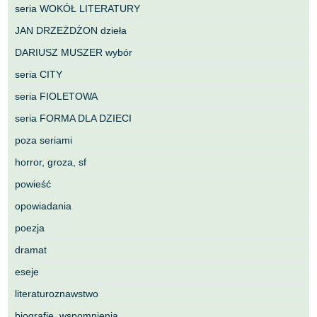
seria WOKÓŁ LITERATURY
JAN DRZEŻDŻON dzieła
DARIUSZ MUSZER wybór
seria CITY
seria FIOLETOWA
seria FORMA DLA DZIECI
poza seriami
horror, groza, sf
powieść
opowiadania
poezja
dramat
eseje
literaturoznawstwo
biografie, wspomnienia