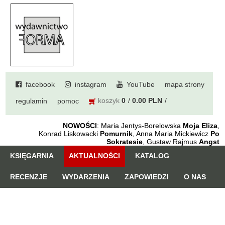
facebook
instagram
YouTube
mapa strony
koszyk
0
0.00 PLN
regulamin
pomoc
NOWOŚCI
: Maria Jentys-Borelowska
Moja Eliza
,
Konrad Liskowacki
Pomurnik
, Anna Maria Mickiewicz
Po
Sokratesie
, Gustaw Rajmus
Angst
KSIĘGARNIA
AKTUALNOŚCI
KATALOG
RECENZJE
WYDARZENIA
ZAPOWIEDZI
O NAS