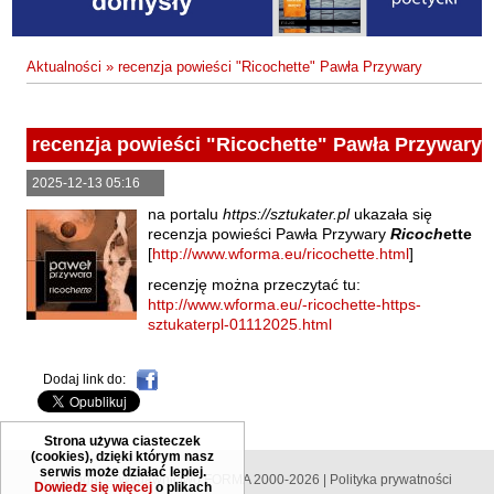
Fajfer Zenon
Zbigniew Kosiorowski
Nawrót
Filipowski Michał
Kazimierz Kyrcz Jr
Punk Ogito na grzybach
Aktualności
»
recenzja powieści "Ricochette" Pawła Przywary
Fluks Piotr
Artur Daniel Liskowacki
Zimno
Frajlich Anna
Grażyna Obrąpalska
Poprawki
Franczak Jerzy
recenzja powieści "Ricochette" Pawła Przywary
Jakub Michał Pawłowski
Agrestowe sny
Frenger Marek
2025-12-13 05:16
Uta Przyboś
Coraz
Gedroyć Krzysztof
na portalu
https://sztukater.pl
ukazała się
recenzja powieści Pawła Przywary
Ricoch
ette
Gustaw Rajmus
Gleń Adrian
Królestwa
[
http://www.wforma.eu/ricochette.html
]
Gondek Katarzyna
Rafał Sienkiewicz
Smutny bóg
recenzję można przeczytać tu:
Gorszewski Paweł
http://www.wforma.eu/-ricochette-https-
Karol Samsel
Autodafe 8
sztukaterpl-01112025.html
Grodecki Andrzej
Karol Samsel
Cairo Declaration
Gryko Krzysztof
Dodaj link do:
Andrzej Wojciechowski
Nędza do całowania
Guillevic
Gwiazda-Elmerych Małgorzata
Strona używa ciasteczek
(cookies), dzięki którym nasz
Helbig Brygida
serwis może działać lepiej.
Copyright © Wydawnictwo FORMA 2000-2026 |
Polityka prywatności
Dowiedz się więcej
o plikach