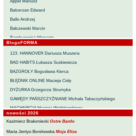
Appel Mariusz
Balcerzan Edward
Ballo Andrzej
Bałczewski Marcin
Bamburowicz Wenanty
BlogoFORMA
Bawołek Waldemar
123. HANNOVER Dariusza Muszera
Bereza Henryk
BAD HABITS Łukasza Suskiewicza
Berezin Kostia
BAZGROŁY Bogusława Kierca
Bielawa Jacek
BŁĘDNIK ONLINE Macieja Cisły
Biernacka Alina
DYŻURKA Grzegorza Strumyka
Bieszczad Maciej
GAWĘDY PAŃSZCZYŹNIANE Michała Tabaczyńskiego
Bigoszewska Maria
MACHNIĘCIA Macieja Wróblewskiego
Bitner Dariusz
nowości 2026
MAŁOMIASTECZKOWE ZRYWY Zbigniewa Wojciechowicza
Błahy Jarosław
Kazimierz Brakoniecki
Ostre Bardo
NOTES Karola Samsela
Bouvier Nicolas
Maria Jentys-Borelowska
Moja Eliza
PISMO SZYBKIE Marty Zelwan