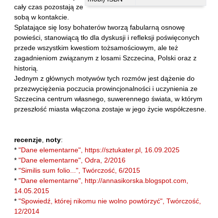
Kántor Péter
cały czas pozostają ze
sobą w kontakcie.
Keineg Paol
Splatające się losy bohaterów tworzą fabularną osnowę
Kemény István
powieści, stanowiącą tło dla dyskusji i refleksji poświęconych
przede wszystkim kwestiom tożsamościowym, ale też
Kępiński Piotr
zagadnieniom związanym z losami Szczecina, Polski oraz z
Kępisty Iwona
historią.
Kierc Bogusław
Jednym z głównych motywów tych rozmów jest dążenie do
przezwyciężenia poczucia prowincjonalności i uczynienia ze
Klera Wiktoria
Szczecina centrum własnego, suwerennego świata, w którym
Klęczar Wojciech
przeszłość miasta włączona zostaje w jego życie współczesne.
Kopacki Andrzej
Kosiorowski Zbigniew
recenzje
,
noty
:
*
"Dane elementarne", https://sztukater.pl, 16.09.2025
Kryszak Janusz
*
"Dane elementarne", Odra, 2/2016
Księżyk Jarosław
*
"Similis sum folio...", Twórczość, 6/2015
Kuźnicki Sławomir
*
"Dane elementarne", http://annasikorska.blogspot.com,
14.05.2015
Kyrcz Jr Kazimierz
*
"Spowiedź, której nikomu nie wolno powtórzyć", Twórczość,
Latawiec Bogusława
12/2014