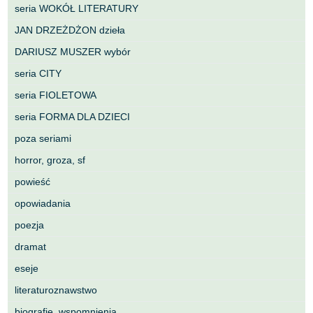
seria WOKÓŁ LITERATURY
JAN DRZEŻDŻON dzieła
DARIUSZ MUSZER wybór
seria CITY
seria FIOLETOWA
seria FORMA DLA DZIECI
poza seriami
horror, groza, sf
powieść
opowiadania
poezja
dramat
eseje
literaturoznawstwo
biografie, wspomnienia