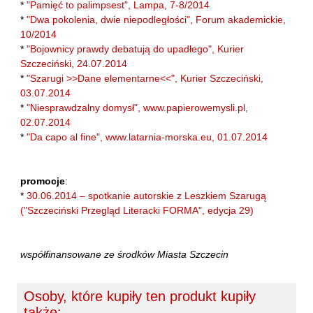
*
"Pamięć to palimpsest", Lampa, 7-8/2014
Laufer Paweł
*
"Dwa pokolenia, dwie niepodległości", Forum akademickie,
Le Men Yvon
10/2014
*
"Bojownicy prawdy debatują do upadłego", Kurier
Lech Joanna
Szczeciński, 24.07.2014
Lenc Ryszard
*
"Szarugi >>Dane elementarne<<", Kurier Szczeciński,
Ligęza Wojciech
03.07.2014
*
"Niesprawdzalny domysł", www.papierowemysli.pl,
Lime Franciszek
02.07.2014
Lipiński Zdzisław
*
"Da capo al fine", www.latarnia-morska.eu, 01.07.2014
Liskowacki Artur Daniel
Liskowacki Konrad
promocje
:
*
30.06.2014 – spotkanie autorskie z Leszkiem Szarugą
Lisowski Krzysztof
("Szczeciński Przegląd Literacki FORMA", edycja 29)
Maciejewski Krzysztof
Maj Marek
współfinansowane ze środków Miasta Szczecin
Majzel Tomasz
Malzahn Miłka O.
Osoby, które kupiły ten produkt kupiły
Masłowiecka Agnieszka
także: