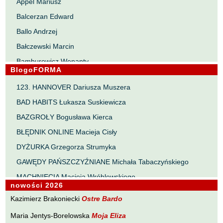
Appel Mariusz
Balcerzan Edward
Ballo Andrzej
Bałczewski Marcin
Bamburowicz Wenanty
BlogoFORMA
Bawołek Waldemar
123. HANNOVER Dariusza Muszera
Bereza Henryk
BAD HABITS Łukasza Suskiewicza
Berezin Kostia
BAZGROŁY Bogusława Kierca
Bielawa Jacek
BŁĘDNIK ONLINE Macieja Cisły
Biernacka Alina
DYŻURKA Grzegorza Strumyka
Bieszczad Maciej
GAWĘDY PAŃSZCZYŹNIANE Michała Tabaczyńskiego
Bigoszewska Maria
MACHNIĘCIA Macieja Wróblewskiego
Bitner Dariusz
nowości 2026
MAŁOMIASTECZKOWE ZRYWY Zbigniewa Wojciechowicza
Błahy Jarosław
Kazimierz Brakoniecki
Ostre Bardo
NOTES Karola Samsela
Bouvier Nicolas
Maria Jentys-Borelowska
Moja Eliza
PISMO SZYBKIE Marty Zelwan