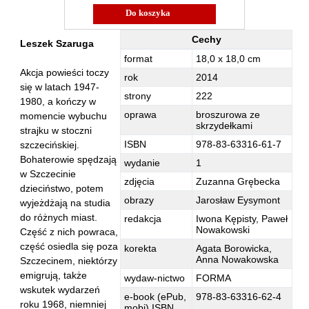
Hoffmann Krzysztof
Do koszyka
Holden Gojtowski Jarek
Cechy
Leszek Szaruga
Hrynacz Tomasz
Dane elementarne - Cechy
format
18,0 x 18,0 cm
Jakób Lech M.
Akcja powieści toczy
rok
2014
się w latach 1947-
Jakubowski Jarosław
strony
222
1980, a kończy w
Jakubowski Paweł
oprawa
broszurowa ze
momencie wybuchu
skrzydełkami
Jasina Zbigniew
strajku w stoczni
ISBN
978-83-63316-61-7
szczecińskiej.
Jentys-Borelowska Maria
Bohaterowie spędzają
wydanie
1
Jocher Waldemar
w Szczecinie
zdjęcia
Zuzanna Grębecka
dzieciństwo, potem
Jonaszko Jolanta
obrazy
Jarosław Eysymont
wyjeżdżają na studia
Juzyszyn Wojciech
do różnych miast.
redakcja
Iwona Kępisty, Paweł
Nowakowski
Część z nich powraca,
Kain Dawid
część osiedla się poza
korekta
Agata Borowicka,
Kalenin Magdalena
Anna Nowakowska
Szczecinem, niektórzy
Kamiński Gabriel Leonard
emigrują, także
wydaw-nictwo
FORMA
wskutek wydarzeń
Kaniecka-Mazurek Anna
e-book (ePub,
978-83-63316-62-4
roku 1968, niemniej
mobi) ISBN