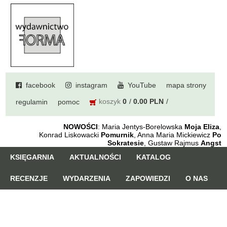
facebook
instagram
YouTube
mapa strony
koszyk
0
0.00 PLN
regulamin
pomoc
NOWOŚCI
: Maria Jentys-Borelowska
Moja Eliza
,
Konrad Liskowacki
Pomurnik
, Anna Maria Mickiewicz
Po
Sokratesie
, Gustaw Rajmus
Angst
KSIĘGARNIA
AKTUALNOŚCI
KATALOG
RECENZJE
WYDARZENIA
ZAPOWIEDZI
O NAS