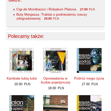
Maślanek Jarosław
Cigi de Montbazon i Robalium Platona
27.00
PLN
Matlachowska-Pala Joanna
Buty Mesjasza. Traktat o podniesieniu rzeczy
zdegradowanej
Michałowski Piotr
20.00
PLN
Mickiewicz Anna Maria
Mieczysłavsky Rafał
Polecamy także:
Mirahina Agnieszka
Mrozek Mirosław
Muszer Dariusz
Niewrzęda Krzysztof
Nowakowska Ewa Elżbieta
Nowakowski Cezary
Kanibale lubią ludzi
Opowiadania w
Podróż mego życia
liczbie pojedynczej
20.00
PLN
27.00
PLN
Nowakowski Jakub
18.00
PLN
Obrąpalska Grażyna
Olak Elżbieta
Olsińska Halszka