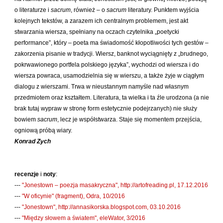
Kántor Péter
o literaturze i
sacrum
, również – o
sacrum
literatury. Punktem wyjścia
Keineg Paol
kolejnych tekstów, a zarazem ich centralnym problemem, jest akt
stwarzania wiersza, spełniany na oczach czytelnika „poetycki
Kemény István
performance”, który – poeta ma świadomość kłopotliwości tych gestów –
Kępiński Piotr
zakorzenia pisanie w tradycji. Wiersz, banknot wyciągnięty z „brudnego,
Kępisty Iwona
pokrwawionego portfela polskiego języka”, wychodzi od wiersza i do
wiersza powraca, usamodzielnia się w wierszu, a także żyje w ciągłym
Kierc Bogusław
dialogu z wierszami. Trwa w nieustannym namyśle nad własnym
Klera Wiktoria
przedmiotem oraz kształtem. Literatura, ta wielka i ta źle urodzona (a nie
brak tutaj wypraw w stronę form estetycznie podejrzanych) nie służy
Klęczar Wojciech
bowiem
sacrum
, lecz je współstwarza. Staje się momentem przejścia,
Kopacki Andrzej
ogniową próbą wiary.
Kosiorowski Zbigniew
Konrad Zych
Kryszak Janusz
Księżyk Jarosław
recenzje
i
noty
:
Kuźnicki Sławomir
---
"Jonestown – poezja masakryczna", http://artofreading.pl, 17.12.2016
---
"W oficynie" (fragment), Odra, 10/2016
Kyrcz Jr Kazimierz
---
"Jonestown", http://annasikorska.blogspot.com, 03.10.2016
Latawiec Bogusława
---
"Między słowem a światem", eleWator, 3/2016