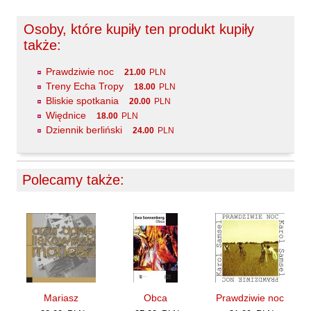
Maślanek Jarosław
Osoby, które kupiły ten produkt kupiły
Matlachowska-Pala Joanna
także:
Michałowski Piotr
Prawdziwie noc
Mickiewicz Anna Maria
21.00
PLN
Treny Echa Tropy
18.00
PLN
Mieczysłavsky Rafał
Bliskie spotkania
20.00
PLN
Mirahina Agnieszka
Więdnice
18.00
PLN
Dziennik berliński
24.00
PLN
Mrozek Mirosław
Muszer Dariusz
Niewrzęda Krzysztof
Polecamy także:
Nowakowska Ewa Elżbieta
Nowakowski Cezary
Nowakowski Jakub
Obrąpalska Grażyna
Olak Elżbieta
Mariasz
Obca
Prawdziwie noc
Olsińska Halszka