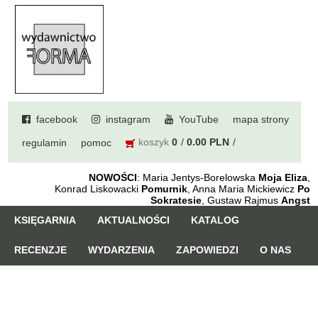
facebook
instagram
YouTube
mapa strony
koszyk
0
0.00 PLN
regulamin
pomoc
NOWOŚCI
: Maria Jentys-Borelowska
Moja Eliza
,
Konrad Liskowacki
Pomurnik
, Anna Maria Mickiewicz
Po
Sokratesie
, Gustaw Rajmus
Angst
KSIĘGARNIA
AKTUALNOŚCI
KATALOG
RECENZJE
WYDARZENIA
ZAPOWIEDZI
O NAS