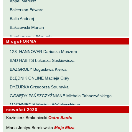
Appel Mariusz
Balcerzan Edward
Ballo Andrzej
Bałczewski Marcin
Bamburowicz Wenanty
BlogoFORMA
Bawołek Waldemar
123. HANNOVER Dariusza Muszera
Bereza Henryk
BAD HABITS Łukasza Suskiewicza
Berezin Kostia
BAZGROŁY Bogusława Kierca
Bielawa Jacek
BŁĘDNIK ONLINE Macieja Cisły
Biernacka Alina
DYŻURKA Grzegorza Strumyka
Bieszczad Maciej
GAWĘDY PAŃSZCZYŹNIANE Michała Tabaczyńskiego
Bigoszewska Maria
MACHNIĘCIA Macieja Wróblewskiego
Bitner Dariusz
nowości 2026
MAŁOMIASTECZKOWE ZRYWY Zbigniewa Wojciechowicza
Błahy Jarosław
Kazimierz Brakoniecki
Ostre Bardo
NOTES Karola Samsela
Bouvier Nicolas
Maria Jentys-Borelowska
Moja Eliza
PISMO SZYBKIE Marty Zelwan