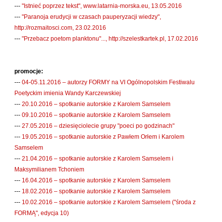
Laufer Paweł
---
"Istnieć poprzez tekst", www.latarnia-morska.eu, 13.05.2016
---
"Paranoja erudycji w czasach pauperyzacji wiedzy",
Le Men Yvon
http://rozmaitosci.com, 23.02.2016
Lech Joanna
---
"Przebacz poetom planktonu"..., http://szelestkartek.pl, 17.02.2016
Lenc Ryszard
Ligęza Wojciech
promocje:
Lime Franciszek
---
04-05.11.2016 – autorzy FORMY na VI Ogólnopolskim Festiwalu
Poetyckim imienia Wandy Karczewskiej
Lipiński Zdzisław
---
20.10.2016 – spotkanie autorskie z Karolem Samselem
Liskowacki Artur Daniel
---
09.10.2016 – spotkanie autorskie z Karolem Samselem
Liskowacki Konrad
---
27.05.2016 – dziesięciolecie grupy "poeci po godzinach"
---
19.05.2016 – spotkanie autorskie z Pawłem Orłem i Karolem
Lisowski Krzysztof
Samselem
Maciejewski Krzysztof
---
21.04.2016 – spotkanie autorskie z Karolem Samselem i
Maj Marek
Maksymilianem Tchoniem
---
16.04.2016 – spotkanie autorskie z Karolem Samselem
Majzel Tomasz
---
18.02.2016 – spotkanie autorskie z Karolem Samselem
Malzahn Miłka O.
---
10.02.2016 – spotkanie autorskie z Karolem Samselem ("środa z
FORMĄ", edycja 10)
Masłowiecka Agnieszka