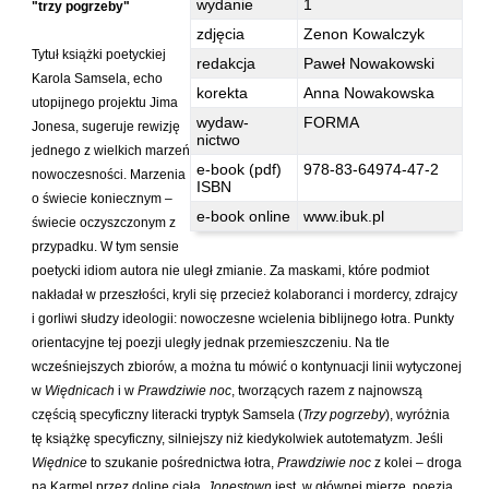
wydanie
1
"trzy pogrzeby"
Hoffmann Krzysztof
zdjęcia
Zenon Kowalczyk
Holden Gojtowski Jarek
Tytuł książki poetyckiej
redakcja
Paweł Nowakowski
Hrynacz Tomasz
Karola Samsela, echo
korekta
Anna Nowakowska
utopijnego projektu Jima
Jakób Lech M.
wydaw-
FORMA
Jonesa, sugeruje rewizję
nictwo
Jakubowski Jarosław
jednego z wielkich marzeń
e-book (pdf)
978-83-64974-47-2
Jakubowski Paweł
nowoczesności. Marzenia
ISBN
o świecie koniecznym –
Jasina Zbigniew
e-book online
www.ibuk.pl
świecie oczyszczonym z
Jentys-Borelowska Maria
przypadku. W tym sensie
Jocher Waldemar
poetycki idiom autora nie uległ zmianie. Za maskami, które podmiot
nakładał w przeszłości, kryli się przecież kolaboranci i mordercy, zdrajcy
Jonaszko Jolanta
i gorliwi słudzy ideologii: nowoczesne wcielenia biblijnego łotra. Punkty
Juzyszyn Wojciech
orientacyjne tej poezji uległy jednak przemieszczeniu. Na tle
wcześniejszych zbiorów, a można tu mówić o kontynuacji linii wytyczonej
Kain Dawid
w
Więdnicach
i w
Prawdziwie noc
, tworzących razem z najnowszą
Kalenin Magdalena
częścią specyficzny literacki tryptyk Samsela (
Trzy pogrzeby
), wyróżnia
Kamiński Gabriel Leonard
tę książkę specyficzny, silniejszy niż kiedykolwiek autotematyzm. Jeśli
Więdnice
to szukanie pośrednictwa łotra,
Prawdziwie noc
z kolei – droga
Kaniecka-Mazurek Anna
na Karmel przez dolinę ciała,
Jonestown
jest, w głównej mierze, poezją