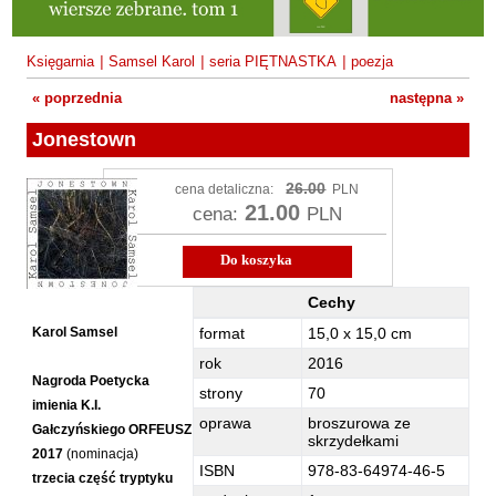
Fajfer Zenon
Zbigniew Kosiorowski
Nawrót
Filipowski Michał
Kazimierz Kyrcz Jr
Punk Ogito na grzybach
Księgarnia
|
Samsel Karol
|
seria PIĘTNASTKA
|
poezja
Fluks Piotr
Artur Daniel Liskowacki
Zimno
« poprzednia
następna »
Frajlich Anna
Grażyna Obrąpalska
Poprawki
Jonestown
Franczak Jerzy
Jakub Michał Pawłowski
Agrestowe sny
Frenger Marek
26.00
cena detaliczna:
PLN
Uta Przyboś
Coraz
Gedroyć Krzysztof
21.00
cena:
PLN
Gustaw Rajmus
Gleń Adrian
Królestwa
Do koszyka
Gondek Katarzyna
Rafał Sienkiewicz
Smutny bóg
Cechy
Gorszewski Paweł
Karol Samsel
Autodafe 8
Jonestown - Cechy
Karol Samsel
format
15,0 x 15,0 cm
Grodecki Andrzej
Karol Samsel
Cairo Declaration
rok
2016
Gryko Krzysztof
Nagroda Poetycka
Andrzej Wojciechowski
Nędza do całowania
strony
70
Guillevic
imienia K.I.
oprawa
broszurowa ze
Gałczyńskiego ORFEUSZ
Gwiazda-Elmerych Małgorzata
skrzydełkami
2017
(
nominacja
)
ISBN
978-83-64974-46-5
Helbig Brygida
trzecia
część tryptyku