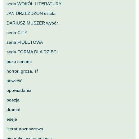
seria WOKÓŁ LITERATURY
JAN DRZEŻDŻON dzieła
DARIUSZ MUSZER wybór
seria CITY
seria FIOLETOWA
seria FORMA DLA DZIECI
poza seriami
horror, groza, sf
powieść
opowiadania
poezja
dramat
eseje
literaturoznawstwo
biografie, wspomnienia