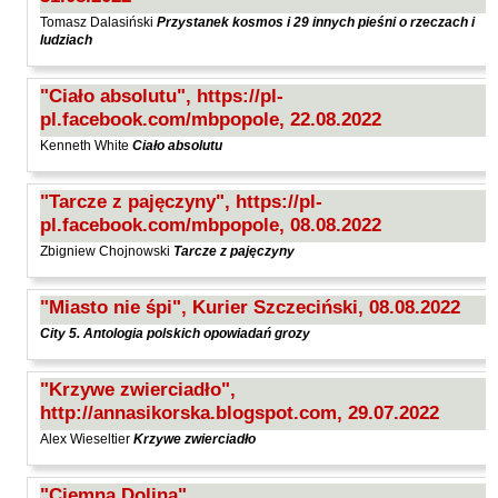
Tomasz Dalasiński
Przystanek kosmos i 29 innych pieśni o rzeczach i
Zawadski Jurij
ludziach
Zdrodowski Adam
"Ciało absolutu", https://pl-
Zegadło Marcin
pl.facebook.com/mbpopole, 22.08.2022
Zelwan Marta
Kenneth White
Ciało absolutu
Zimny Patryk
Zubiński Tadeusz
"Tarcze z pajęczyny", https://pl-
pl.facebook.com/mbpopole, 08.08.2022
Zwilnian-Grabowski Tadeusz
Zbigniew Chojnowski
Tarcze z pajęczyny
Żuliński Leszek
Żymła Marek
"Miasto nie śpi", Kurier Szczeciński, 08.08.2022
City 5. Antologia polskich opowiadań grozy
"Krzywe zwierciadło",
http://annasikorska.blogspot.com, 29.07.2022
Alex Wieseltier
Krzywe zwierciadło
"Ciemna Dolina",