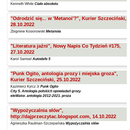
Kenneth White
Ciało absolutu
Szopa Łukasz
Szymański Wiesław
"Odrodzić się... w 'Metanoi'?", Kurier Szczeciński,
Tabaczyński Michał
28.10.2022
Zbigniew Kosiorowski
Metanoia
Tański Paweł
Timoszyk Inka
"Literatura jaźni", Nowy Napis Co Tydzień #175,
Tkaczyszyn-Dycki Eugeniusz
27.10.2022
Tomicki Grzegorz
Karol Samsel
Autodafe 5
Towiańska-Michalska Maria
"Punk Ogito, antologia prozy i miejska groza",
Trusewicz Michał
Kurier Szczeciński, 25.10.2022
Turczyński Andrzej
Kazimierz Kyrcz Jr
Punk Ogito
City 5. Antologia polskich opowiadań grozy
Twardochleb Bogdan
eleWator. antologia 2012-2021. proza
Ulman Anatol
"Wypożyczalnia słów",
Wacławiec Krzysztof
http://dajprzeczytac.blogspot.com, 14.10.2022
Walczak Emilia
Agnieszka Rautman-Szczepańska
Wypożyczalnia słów
Waligórska Zuzanna