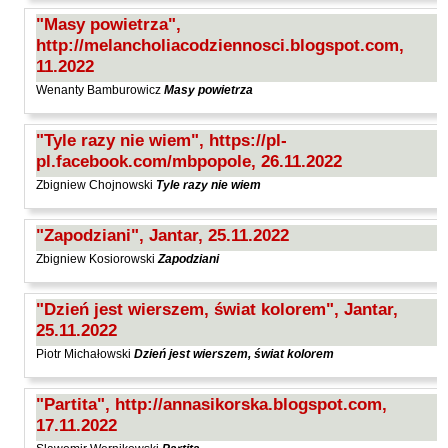
Maślanek Jarosław
"Masy powietrza",
http://melancholiacodziennosci.blogspot.com,
Matlachowska-Pala Joanna
11.2022
Michałowski Piotr
Wenanty Bamburowicz
Masy powietrza
Mickiewicz Anna Maria
Mieczysłavsky Rafał
"Tyle razy nie wiem", https://pl-
pl.facebook.com/mbpopole, 26.11.2022
Mirahina Agnieszka
Zbigniew Chojnowski
Tyle razy nie wiem
Mrozek Mirosław
Muszer Dariusz
"Zapodziani", Jantar, 25.11.2022
Niewrzęda Krzysztof
Zbigniew Kosiorowski
Zapodziani
Nowakowska Ewa Elżbieta
"Dzień jest wierszem, świat kolorem", Jantar,
Nowakowski Cezary
25.11.2022
Nowakowski Jakub
Piotr Michałowski
Dzień jest wierszem, świat kolorem
Obrąpalska Grażyna
"Partita", http://annasikorska.blogspot.com,
Olak Elżbieta
17.11.2022
Olsińska Halszka