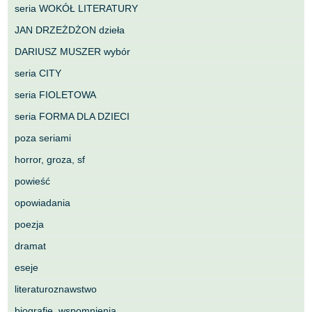
seria WOKÓŁ LITERATURY
JAN DRZEŻDŻON dzieła
DARIUSZ MUSZER wybór
seria CITY
seria FIOLETOWA
seria FORMA DLA DZIECI
poza seriami
horror, groza, sf
powieść
opowiadania
poezja
dramat
eseje
literaturoznawstwo
biografie, wspomnienia