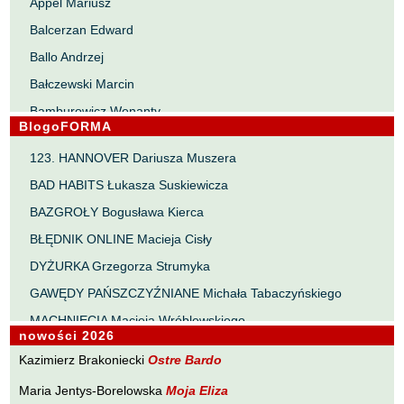
Appel Mariusz
Balcerzan Edward
Ballo Andrzej
Bałczewski Marcin
Bamburowicz Wenanty
BlogoFORMA
Bawołek Waldemar
123. HANNOVER Dariusza Muszera
Bereza Henryk
BAD HABITS Łukasza Suskiewicza
Berezin Kostia
BAZGROŁY Bogusława Kierca
Bielawa Jacek
BŁĘDNIK ONLINE Macieja Cisły
Biernacka Alina
DYŻURKA Grzegorza Strumyka
Bieszczad Maciej
GAWĘDY PAŃSZCZYŹNIANE Michała Tabaczyńskiego
Bigoszewska Maria
MACHNIĘCIA Macieja Wróblewskiego
Bitner Dariusz
nowości 2026
MAŁOMIASTECZKOWE ZRYWY Zbigniewa Wojciechowicza
Błahy Jarosław
Kazimierz Brakoniecki
Ostre Bardo
NOTES Karola Samsela
Bouvier Nicolas
Maria Jentys-Borelowska
Moja Eliza
PISMO SZYBKIE Marty Zelwan