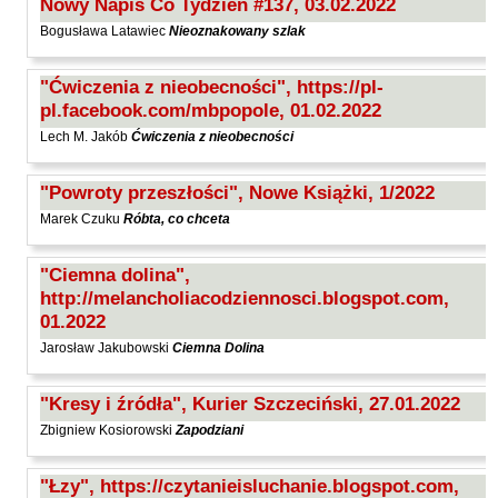
Nowy Napis Co Tydzień #137, 03.02.2022
Bogusława Latawiec
Nieoznakowany szlak
"Ćwiczenia z nieobecności", https://pl-
pl.facebook.com/mbpopole, 01.02.2022
Lech M. Jakób
Ćwiczenia z nieobecności
"Powroty przeszłości", Nowe Książki, 1/2022
Marek Czuku
Róbta, co chceta
"Ciemna dolina",
http://melancholiacodziennosci.blogspot.com,
01.2022
Jarosław Jakubowski
Ciemna Dolina
"Kresy i źródła", Kurier Szczeciński, 27.01.2022
Zbigniew Kosiorowski
Zapodziani
"Łzy", https://czytanieisluchanie.blogspot.com,