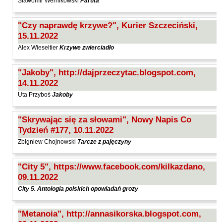
Sławomir Wernikowski
Partita
Orzeł Paweł
Pacukiewicz Marek
"Czy naprawdę krzywe?", Kurier Szczeciński,
15.11.2022
Pawłowski Jakub Michał
Alex Wieseltier
Krzywe zwierciadło
Piaskowska-Majzel Mirosława
Pietrzak Tomasz
"Jakoby", http://dajprzeczytac.blogspot.com,
14.11.2022
Pląder Halina
Uta Przyboś
Jakoby
Południak Małgorzata
Przyboś Uta
"Skrywając się za słowami", Nowy Napis Co
Przywara Paweł
Tydzień #177, 10.11.2022
Rajmus Gustaw
Zbigniew Chojnowski
Tarcze z pajęczyny
Raszka Helena
"City 5", https://www.facebook.com/kilkazdano,
Rautman-Szczepańska Agnieszka
09.11.2022
Roca Juan Manuel
City 5. Antologia polskich opowiadań grozy
Ryst Dorota
"Metanoia", http://annasikorska.blogspot.com,
Samsel Karol