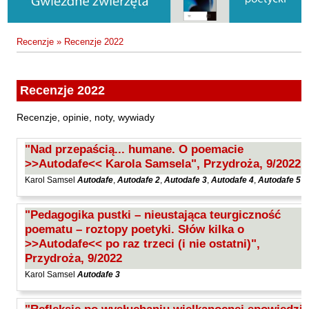
Fajfer Zenon
Zbigniew Kosiorowski
Nawrót
Filipowski Michał
Kazimierz Kyrcz Jr
Punk Ogito na grzybach
Recenzje
»
Recenzje 2022
Fluks Piotr
Artur Daniel Liskowacki
Zimno
Frajlich Anna
Grażyna Obrąpalska
Poprawki
Franczak Jerzy
Recenzje 2022
Jakub Michał Pawłowski
Agrestowe sny
Frenger Marek
Recenzje, opinie, noty, wywiady
Uta Przyboś
Coraz
Gedroyć Krzysztof
"Nad przepaścią... humane. O poemacie
Gustaw Rajmus
Gleń Adrian
Królestwa
>>Autodafe<< Karola Samsela", Przydroża, 9/2022
Gondek Katarzyna
Rafał Sienkiewicz
Smutny bóg
Karol Samsel
Autodafe
,
Autodafe 2
,
Autodafe 3
,
Autodafe 4
,
Autodafe 5
Gorszewski Paweł
Karol Samsel
Autodafe 8
Grodecki Andrzej
"Pedagogika pustki – nieustająca teurgiczność
Karol Samsel
Cairo Declaration
poematu – roztopy poetyki. Słów kilka o
Gryko Krzysztof
>>Autodafe<< po raz trzeci (i nie ostatni)",
Andrzej Wojciechowski
Nędza do całowania
Guillevic
Przydroża, 9/2022
Gwiazda-Elmerych Małgorzata
Karol Samsel
Autodafe 3
Helbig Brygida