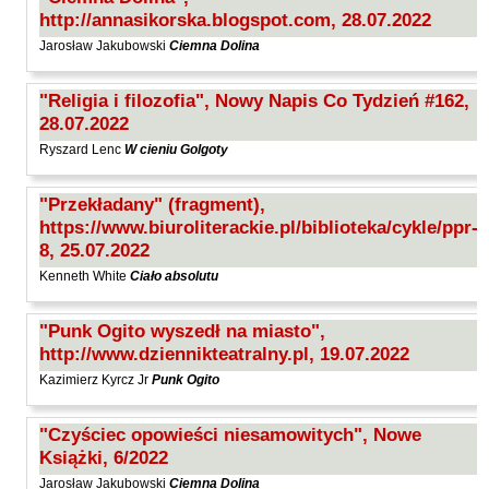
http://annasikorska.blogspot.com, 28.07.2022
Jarosław Jakubowski
Ciemna Dolina
"Religia i filozofia", Nowy Napis Co Tydzień #162,
28.07.2022
Ryszard Lenc
W cieniu Golgoty
"Przekładany" (fragment),
https://www.biuroliterackie.pl/biblioteka/cykle/ppr-
8, 25.07.2022
Kenneth White
Ciało absolutu
"Punk Ogito wyszedł na miasto",
http://www.dziennikteatralny.pl, 19.07.2022
Kazimierz Kyrcz Jr
Punk Ogito
"Czyściec opowieści niesamowitych", Nowe
Książki, 6/2022
Jarosław Jakubowski
Ciemna Dolina