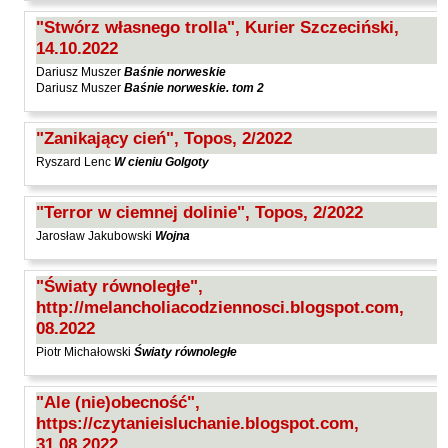
Waligórski Miłosz
"Stwórz własnego trolla", Kurier Szczeciński,
14.10.2022
Waniek Henryk
Dariusz Muszer
Baśnie norweskie
Warchoł Marek
Dariusz Muszer
Baśnie norweskie. tom 2
Wasilewski Andrzej
"Zanikający cień", Topos, 2/2022
Wasilonek Krzysztof
Ryszard Lenc
W cieniu Golgoty
Wernikowski Sławomir
White Kenneth
"Terror w ciemnej dolinie", Topos, 2/2022
Wieseltier Alex
Jarosław Jakubowski
Wojna
Wiśniewski Marek
"Światy równoległe",
Wojciechowicz Zbigniew
http://melancholiacodziennosci.blogspot.com,
Wojciechowski Andrzej
08.2022
Wójcik Bartosz
Piotr Michałowski
Światy równoległe
Wróblewski Grzegorz
"Ale (nie)obecność",
Wróblewski Maciej
https://czytanieisluchanie.blogspot.com,
31.08.2022
Zamysłowski Wojciech