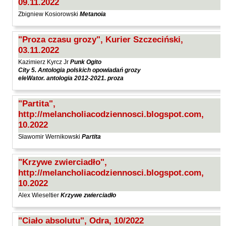
09.11.2022
Sarna Paweł
Zbigniew Kosiorowski
Metanoia
Sasinowski Alan
"Proza czasu grozy", Kurier Szczeciński,
Sawicki Bartosz
03.11.2022
Sienkiewicz Rafał
Kazimierz Kyrcz Jr
Punk Ogito
Sienkiewicz Wilowska Julia Anastazja
City 5. Antologia polskich opowiadań grozy
eleWator. antologia 2012-2021. proza
Skrendo Andrzej
Sobol Eugeniusz
"Partita",
http://melancholiacodziennosci.blogspot.com,
Sonnenberg Ewa
10.2022
Stamm Wojciech
Sławomir Wernikowski
Partita
Stefaniuk Tomasz
Strumyk Grzegorz
"Krzywe zwierciadło",
http://melancholiacodziennosci.blogspot.com,
Suskiewicz Łukasz
10.2022
Suwiński Bartosz
Alex Wieseltier
Krzywe zwierciadło
Szaruga Leszek
"Ciało absolutu", Odra, 10/2022
Szolc Izabela