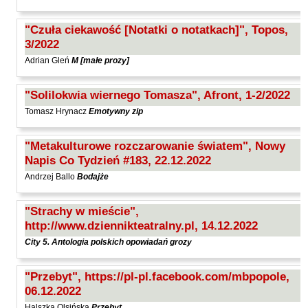
Kántor Péter
Keineg Paol
"Czuła ciekawość [Notatki o notatkach]", Topos,
3/2022
Kemény István
Adrian Gleń
M [małe prozy]
Kępiński Piotr
Kępisty Iwona
"Solilokwia wiernego Tomasza", Afront, 1-2/2022
Kierc Bogusław
Tomasz Hrynacz
Emotywny zip
Klera Wiktoria
"Metakulturowe rozczarowanie światem", Nowy
Klęczar Wojciech
Napis Co Tydzień #183, 22.12.2022
Kopacki Andrzej
Andrzej Ballo
Bodajże
Kosiorowski Zbigniew
"Strachy w mieście",
Kryszak Janusz
http://www.dziennikteatralny.pl, 14.12.2022
Księżyk Jarosław
City 5. Antologia polskich opowiadań grozy
Kuźnicki Sławomir
"Przebyt", https://pl-pl.facebook.com/mbpopole,
Kyrcz Jr Kazimierz
06.12.2022
Latawiec Bogusława
Halszka Olsińska
Przebyt