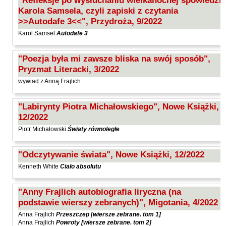
"Refleksje po wysłuchaniu wielkanocnej spowiedzi
Hoffmann Krzysztof
Karola Samsela, czyli zapiski z czytania
Holden Gojtowski Jarek
>>Autodafe 3<<", Przydroża, 9/2022
Karol Samsel
Autodafe 3
Hrynacz Tomasz
Jakób Lech M.
"Poezja była mi zawsze bliska na swój sposób",
Jakubowski Jarosław
Pryzmat Literacki, 3/2022
Jakubowski Paweł
wywiad z Anną Frajlich
Jasina Zbigniew
"Labirynty Piotra Michałowskiego", Nowe Książki,
Jentys-Borelowska Maria
12/2022
Jocher Waldemar
Piotr Michałowski
Światy równoległe
Jonaszko Jolanta
"Odczytywanie świata", Nowe Książki, 12/2022
Juzyszyn Wojciech
Kenneth White
Ciało absolutu
Kain Dawid
Kalenin Magdalena
"Anny Frajlich autobiografia liryczna (na
Kamiński Gabriel Leonard
podstawie wierszy zebranych)", Migotania, 4/2022
Anna Frajlich
Przeszczep [wiersze zebrane. tom 1]
Kaniecka-Mazurek Anna
Anna Frajlich
Powroty [wiersze zebrane. tom 2]