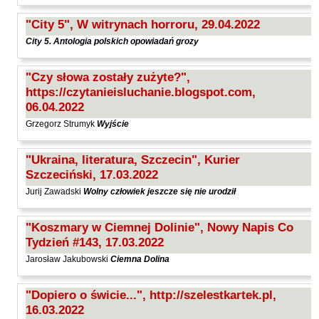
"City 5", W witrynach horroru, 29.04.2022
City 5. Antologia polskich opowiadań grozy
"Czy słowa zostały zużyte?",
https://czytanieisluchanie.blogspot.com,
06.04.2022
Grzegorz Strumyk
Wyjście
"Ukraina, literatura, Szczecin", Kurier
Szczeciński, 17.03.2022
Jurij Zawadski
Wolny człowiek jeszcze się nie urodził
"Koszmary w Ciemnej Dolinie", Nowy Napis Co
Tydzień #143, 17.03.2022
Jarosław Jakubowski
Ciemna Dolina
"Dopiero o świcie...", http://szelestkartek.pl,
16.03.2022