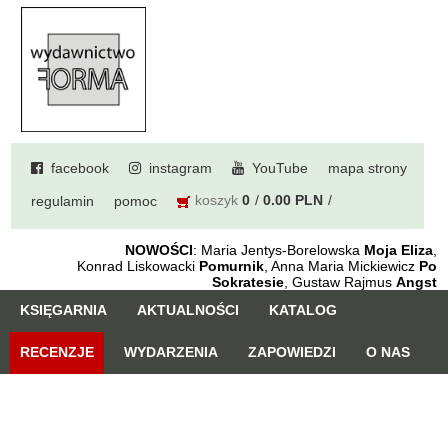
facebook
instagram
YouTube
mapa strony
koszyk
0
0.00 PLN
regulamin
pomoc
NOWOŚCI
: Maria Jentys-Borelowska
Moja Eliza
,
Konrad Liskowacki
Pomurnik
, Anna Maria Mickiewicz
Po
Sokratesie
, Gustaw Rajmus
Angst
KSIĘGARNIA
AKTUALNOŚCI
KATALOG
RECENZJE
WYDARZENIA
ZAPOWIEDZI
O NAS