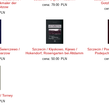
kmaler der
Gotz
cena:
79.00
PLN
itzow
cen
PLN
Świerczewo /
Szczecin / Klęskowo, Kijewo /
Szczecin / Po
warzow
Hokendorf, Rosengarten bei Altdamm
Podejuch
PLN
cena:
50.00
PLN
cen
 / Torney
PLN