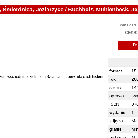
a, Śmierdnica, Jezierzyce / Buchholz, Muhlenbeck, Je
cena detal
cena:
Do koszyka
Szczecin / Pło
format
15,
zem wschodnim dzielnicom Szczecina, opowiada o ich historii
rok
20
strony
14
oprawa
tw
ISBN
97
wydanie
1
zdjęcia
Ma
grafiki
Mi
redakcja
Ma