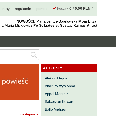
koszyk
0
0.00 PLN
strony
regulamin
pomoc
NOWOŚCI
: Maria Jentys-Borelowska
Moja Eliza
,
nna Maria Mickiewicz
Po Sokratesie
, Gustaw Rajmus
Angst
AUTORZY
Aleksić Dejan
Andrusyszyn Anna
Appel Mariusz
Balcerzan Edward
Ballo Andrzej
następna »