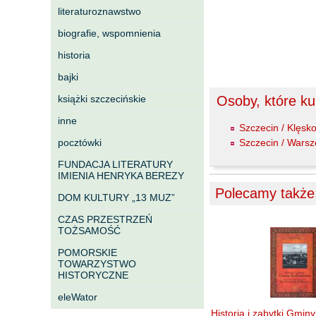
literaturoznawstwo
biografie, wspomnienia
historia
bajki
książki szczecińskie
Osoby, które kup
inne
Szczecin / Klęsk
pocztówki
Szczecin / Wars
FUNDACJA LITERATURY
IMIENIA HENRYKA BEREZY
Polecamy także
DOM KULTURY „13 MUZ”
CZAS PRZESTRZEŃ
TOŻSAMOŚĆ
POMORSKIE
TOWARZYSTWO
HISTORYCZNE
eleWator
Historia i zabytki Gmin