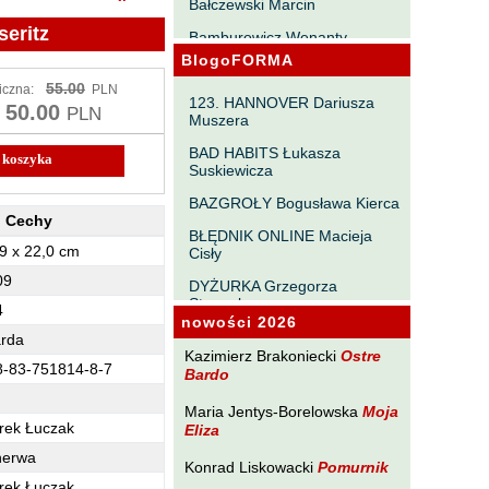
Bałczewski Marcin
seritz
Bamburowicz Wenanty
BlogoFORMA
Bawołek Waldemar
55.00
iczna:
PLN
Bereza Henryk
123. HANNOVER Dariusza
50.00
PLN
Muszera
Berezin Kostia
BAD HABITS Łukasza
Bielawa Jacek
Suskiewicza
Biernacka Alina
BAZGROŁY Bogusława Kierca
Cechy
Bieszczad Maciej
BŁĘDNIK ONLINE Macieja
nia, Śmierdnica, Jezierzyce / Buchholz, Muhlenbeck, Jeseritz - Cechy
9 x 22,0 cm
Cisły
Bigoszewska Maria
09
DYŻURKA Grzegorza
Bitner Dariusz
Strumyka
4
nowości 2026
Błahy Jarosław
GAWĘDY PAŃSZCZYŹNIANE
arda
Michała Tabaczyńskiego
Kazimierz Brakoniecki
Ostre
Bouvier Nicolas
8-83-751814-8-7
Bardo
MACHNIĘCIA Macieja
Brakoniecki Kazimierz
Wróblewskiego
Maria Jentys-Borelowska
Moja
rek Łuczak
Eliza
Chojnacki Roman
MAŁOMIASTECZKOWE
ZRYWY Zbigniewa
nerwa
Chojnowski Zbigniew
Konrad Liskowacki
Pomurnik
Wojciechowicza
rek Łuczak