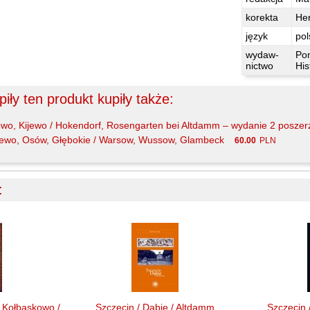
korekta
He
język
pol
wydaw-
Po
nictwo
His
iły ten produkt kupiły także:
owo, Kijewo / Hokendorf, Rosengarten bei Altdamm – wydanie 2 posze
zewo, Osów, Głębokie / Warsow, Wussow, Glambeck
60.00
PLN
:
y Kołbaskowo /
Szczecin / Dąbie / Altdamm
Szczecin 