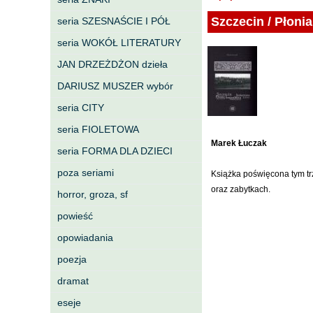
Szczecin / Płoni
seria SZESNAŚCIE I PÓŁ
seria WOKÓŁ LITERATURY
JAN DRZEŻDŻON dzieła
DARIUSZ MUSZER wybór
seria CITY
seria FIOLETOWA
Marek Łuczak
seria FORMA DLA DZIECI
poza seriami
Książka poświęcona tym tr
oraz zabytkach.
horror, groza, sf
powieść
opowiadania
poezja
dramat
eseje