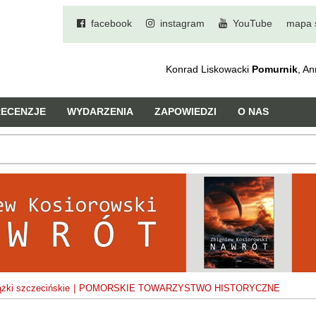
facebook
instagram
YouTube
mapa 
Konrad Liskowacki
Pomurnik
, A
RECENZJE
WYDARZENIA
ZAPOWIEDZI
O NAS
ążki szczecińskie
|
POMORSKIE TOWARZYSTWO HISTORYCZNE