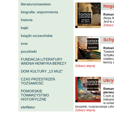
literaturoznawstwo
Noga
biografie, wspomnienia
Roman 
Akcja
N
historia
Jest to
Zobacz 
bajki
książki szczecińskie
Schy
inne
Roman 
pocztówki
Trawest
Schyłk
ostatec
FUNDACJA LITERATURY
tworzy 
IMIENIA HENRYKA BEREZY
Zobacz więcej
DOM KULTURY „13 MUZ”
CZAS PRZESTRZEŃ
Ukry
TOŻSAMOŚĆ
Roman 
POMORSKIE
pierws
TOWARZYSTWO
Czym je
HISTORYCZNE
interpr
w uniwe
bezpieki, rozpracowuje czł
eleWator
Zobacz więcej