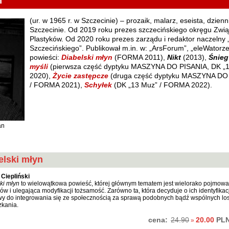
n
(ur. w 1965 r. w Szczecinie) – prozaik, malarz, eseista, dzien
Szczecinie. Od 2019 roku prezes szczecińskiego okręgu Zwią
Plastyków. Od 2020 roku prezes zarządu i redaktor naczelny 
Szczecińskiego”. Publikował m.in. w: „ArsForum”, „eleWatorze
powieści:
Diabelski młyn
(FORMA 2011),
Nikt
(2013),
Śnieg
myśli
(pierwsza część dyptyku MASZYNA DO PISANIA, DK „
2020),
Życie zastępcze
(druga część dyptyku MASZYNA DO 
/ FORMA 2021),
Schyłek
(DK „13 Muz” / FORMA 2022).
an
elski młyn
Ciepliński
ki młyn
to wielowątkowa powieść, której głównym tematem jest wielorako pojmow
ów i ulegająca modyfikacji tożsamość. Zarówno ta, która decyduje o ich identyfikacji,
y do integrowania się ze społecznością za sprawą podobnych bądź wspólnych lo
kania.
cena:
20.00
PL
24.90
»