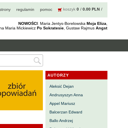
koszyk
0
0.00 PLN
strony
regulamin
pomoc
NOWOŚCI
: Maria Jentys-Borelowska
Moja Eliza
,
nna Maria Mickiewicz
Po Sokratesie
, Gustaw Rajmus
Angst
AUTORZY
Aleksić Dejan
Andrusyszyn Anna
Appel Mariusz
Balcerzan Edward
Ballo Andrzej