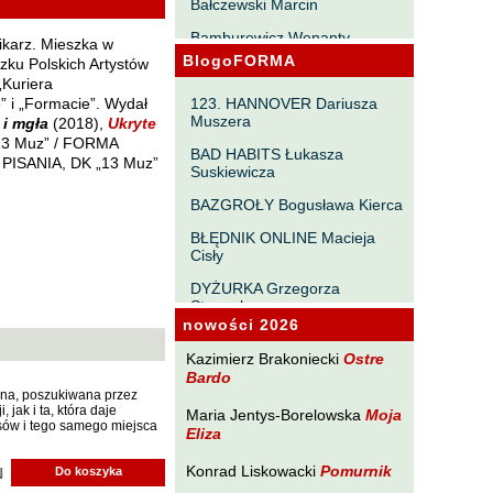
Bałczewski Marcin
Bamburowicz Wenanty
nikarz. Mieszka w
BlogoFORMA
zku Polskich Artystów
Bawołek Waldemar
„Kuriera
Bereza Henryk
123. HANNOVER Dariusza
” i „Formacie”. Wydał
Muszera
 i mgła
(2018),
Ukryte
Berezin Kostia
13 Muz” / FORMA
BAD HABITS Łukasza
PISANIA, DK „13 Muz”
Bielawa Jacek
Suskiewicza
Biernacka Alina
BAZGROŁY Bogusława Kierca
Bieszczad Maciej
BŁĘDNIK ONLINE Macieja
Cisły
Bigoszewska Maria
DYŻURKA Grzegorza
Bitner Dariusz
Strumyka
nowości 2026
Błahy Jarosław
GAWĘDY PAŃSZCZYŹNIANE
Michała Tabaczyńskiego
Kazimierz Brakoniecki
Ostre
Bouvier Nicolas
Bardo
MACHNIĘCIA Macieja
ana, poszukiwana przez
Brakoniecki Kazimierz
Wróblewskiego
 jak i ta, która daje
Maria Jentys-Borelowska
Moja
sów i tego samego miejsca
Eliza
Chojnacki Roman
MAŁOMIASTECZKOWE
ZRYWY Zbigniewa
Chojnowski Zbigniew
Konrad Liskowacki
Pomurnik
N
Do koszyka
Wojciechowicza