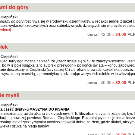
mi do góry
Ciepliński
ogami do góry
rozgrywa się w środowisku dziennikarzy, w redakcji jednej z gazet 
 zapis wydarzeń rzeczywistych oraz subiektywnych, dziejących się w umyśle redakt
więcej
cena:
34.00
PL
42.00
»
łek
Ciepliński
ując Jarry’ego można napisać, że „rzecz dzieje się w S., to znaczy wszędzie”. Jest 
u
, bo w istocie książka ta to autorski przewodnik po końcu świata – końcu zapowi
znie doczekanym. Ciepliński (czy raczej C.) cierpliwie prowadzi czytelnika poprzez
z wyszukaną maestrią, z premedytacją odzierając wszystkich (siebie w to wliczając) 
cena:
32.00
PL
40.00
»
te myśli
Ciepliński
za część dyptyku MASZYNA DO PISANIA
st nieznana prawda utkana z ukrytych myśli? To filozoficzne pytanie zdaje się być
etacji najnowszej powieści Romana Cieplińskiego. Rozpalający emocje temat teczek i
rsalny, metafizyczny wymiar odwiecznej walki dobra ze złem, gdzie diabeł, niczym
owieka i szuka na niego haków.