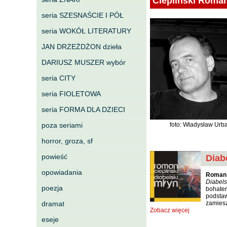
Ciepliński Roma
seria SZESNAŚCIE I PÓŁ
seria WOKÓŁ LITERATURY
JAN DRZEŻDŻON dzieła
DARIUSZ MUSZER wybór
seria CITY
seria FIOLETOWA
seria FORMA DLA DZIECI
poza seriami
foto: Władysław Urb
horror, groza, sf
powieść
Diab
opowiadania
Roman 
Diabels
poezja
bohater
podstaw
dramat
zamiesz
Zobacz więcej
eseje