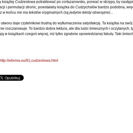
by książkę
Cudzesłowa
potraktować po cortazarowsku, porwać w strzępy, by następn
cji i permutacji stronic, powstałaby książka do
Cudzychsłów
bardzo podobna, wrę
cz w końcu
nie ma tekstów oryginalnych (są jedynie teksty obsesyjne)...
utworu daje czytelnikowi trudną do wytłumaczenia satysfakcję. Ta książka na swó
ie rozczarowuje. To bardzo dobra lektura, ale dla ludzi śmiesznych i oczytanych, ty
ają w książkach czegoś więcej, niż tylko zgrabnie opowiedzianej fabuły. Taki śmi
http://wforma.eu/91,cudzeslowa.html