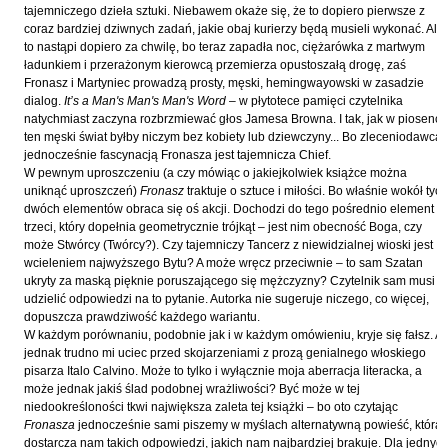
Hoffmann Krzysztof
tajemniczego dzieła sztuki. Niebawem okaże się, że to dopiero pierwsze z
coraz bardziej dziwnych zadań, jakie obaj kurierzy będą musieli wykonać. Ale
Holden Gojtowski Jarek
to nastąpi dopiero za chwilę, bo teraz zapadła noc, ciężarówka z martwym
ładunkiem i przerażonym kierowcą przemierza opustoszałą drogę, zaś
Hrynacz Tomasz
Fronasz i Martyniec prowadzą prosty, męski, hemingwayowski w zasadzie
Jakób Lech M.
dialog.
It’s a Man's Man's Man's Word
– w płytotece pamięci czytelnika
natychmiast zaczyna rozbrzmiewać głos Jamesa Browna. I tak, jak w piosence
Jakubowski Jarosław
ten męski świat byłby niczym bez kobiety lub dziewczyny... Bo zleceniodawcą i
jednocześnie fascynacją Fronasza jest tajemnicza Chief.
Jakubowski Paweł
W pewnym uproszczeniu (a czy mówiąc o jakiejkolwiek książce można
Jasina Zbigniew
uniknąć uproszczeń)
Fronasz
traktuje o sztuce i miłości. Bo właśnie wokół tych
dwóch elementów obraca się oś akcji. Dochodzi do tego pośrednio element
Jentys-Borelowska Maria
trzeci, który dopełnia geometrycznie trójkąt – jest nim obecność Boga, czy
może Stwórcy (Twórcy?). Czy tajemniczy Tancerz z niewidzialnej wioski jest
Jocher Waldemar
wcieleniem najwyższego Bytu? A może wręcz przeciwnie – to sam Szatan
Jonaszko Jolanta
ukryty za maską pięknie poruszającego się mężczyzny? Czytelnik sam musi
udzielić odpowiedzi na to pytanie. Autorka nie sugeruje niczego, co więcej,
Juzyszyn Wojciech
dopuszcza prawdziwość każdego wariantu.
W każdym porównaniu, podobnie jak i w każdym omówieniu, kryje się fałsz. A
Kain Dawid
jednak trudno mi uciec przed skojarzeniami z prozą genialnego włoskiego
Kalenin Magdalena
pisarza Italo Calvino. Może to tylko i wyłącznie moja aberracja literacka, a
może jednak jakiś ślad podobnej wrażliwości? Być może w tej
Kamiński Gabriel Leonard
niedookreśloności tkwi największa zaleta tej książki – bo oto czytając
Fronasza
jednocześnie sami piszemy w myślach alternatywną powieść, która
Kaniecka-Mazurek Anna
dostarcza nam takich odpowiedzi, jakich nam najbardziej brakuje. Dla jednyc