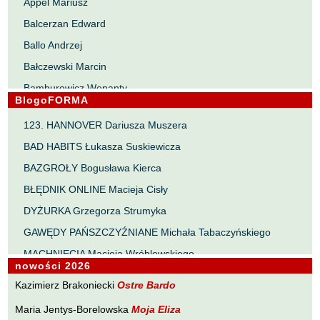
Appel Mariusz
Balcerzan Edward
Ballo Andrzej
Bałczewski Marcin
Bamburowicz Wenanty
BlogoFORMA
Bawołek Waldemar
123. HANNOVER Dariusza Muszera
Bereza Henryk
BAD HABITS Łukasza Suskiewicza
Berezin Kostia
BAZGROŁY Bogusława Kierca
Bielawa Jacek
BŁĘDNIK ONLINE Macieja Cisły
Biernacka Alina
DYŻURKA Grzegorza Strumyka
Bieszczad Maciej
GAWĘDY PAŃSZCZYŹNIANE Michała Tabaczyńskiego
Bigoszewska Maria
MACHNIĘCIA Macieja Wróblewskiego
Bitner Dariusz
nowości 2026
MAŁOMIASTECZKOWE ZRYWY Zbigniewa Wojciechowicza
Błahy Jarosław
Kazimierz Brakoniecki
Ostre Bardo
NOTES Karola Samsela
Bouvier Nicolas
Maria Jentys-Borelowska
Moja Eliza
PISMO SZYBKIE Marty Zelwan