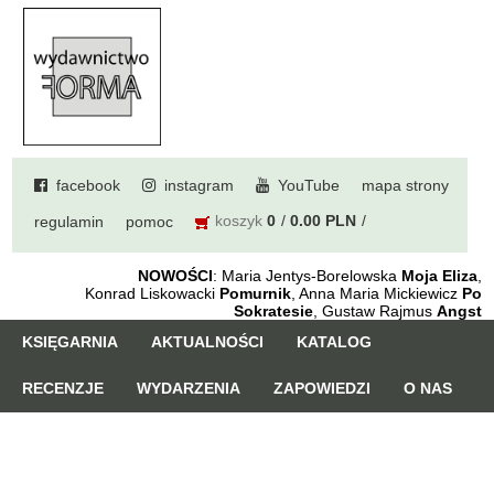
facebook
instagram
YouTube
mapa strony
koszyk
0
0.00 PLN
regulamin
pomoc
NOWOŚCI
: Maria Jentys-Borelowska
Moja Eliza
,
Konrad Liskowacki
Pomurnik
, Anna Maria Mickiewicz
Po
Sokratesie
, Gustaw Rajmus
Angst
KSIĘGARNIA
AKTUALNOŚCI
KATALOG
RECENZJE
WYDARZENIA
ZAPOWIEDZI
O NAS