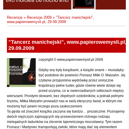
Fajfer Zenon
Zbigniew Kosiorowski
Nawrót
Filipowski Michał
Kazimierz Kyrcz Jr
Punk Ogito na grzybach
Recenzje
»
Recenzje 2009
»
"Tancerz manichejski",
Fluks Piotr
www.papierowemysli.pl, 29.09.2009
Artur Daniel Liskowacki
Zimno
Frajlich Anna
Grażyna Obrąpalska
Poprawki
Franczak Jerzy
"Tancerz manichejski", www.papierowemysli.pl,
Jakub Michał Pawłowski
Agrestowe sny
Frenger Marek
29.09.2009
Uta Przyboś
Coraz
Gedroyć Krzysztof
copyright ©
www.papierowemysli.pl
2009
Gustaw Rajmus
Gleń Adrian
Królestwa
Gdyby sny były książkami, a książki snami – musiałyby
Gondek Katarzyna
Rafał Sienkiewicz
Smutny bóg
być podobne do powieści
Fronasz
Miłki O. Malzahn. Jej
Gorszewski Paweł
czytanie przypomina wędrówkę przez oniryczne
Karol Samsel
Autodafe 8
krajobrazy pełne luster, gdzie równie wiele dzieje się
Grodecki Andrzej
przed oczyma, co w zwierciadlanych odbiciach między
Karol Samsel
Cairo Declaration
wierszami. Prostymi słowami, bez zbędnych ozdobników, a jednak pełnymi
Gryko Krzysztof
liryzmu, Miłka Malzahn prowadzi nas w swój eteryczny świat, w którym nie
Andrzej Wojciechowski
Nędza do całowania
Guillevic
możemy być pewni niczego poza zaskoczeniem.
Ta gęsta od znaczeń książka zaczyna się bardzo… prozaicznie. Poznajemy
Gwiazda-Elmerych Małgorzata
dwóch mężczyzn zajmujących się przewożeniem różnego rodzaju
nielegalnych ładunków na zlecenie tajemniczego mocodawcy. Tym razem
Helbig Brygida
Fronasz i Martyniec transportują zwłoki, które mają stać się elementem