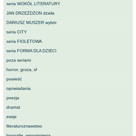
seria WOKÓŁ LITERATURY
JAN DRZEŻDŻON dzieła
DARIUSZ MUSZER wybór
seria CITY
seria FIOLETOWA
seria FORMA DLA DZIECI
poza seriami
horror, groza, sf
powieść
opowiadania
poezja
dramat
eseje
literaturoznawstwo
biografie, wspomnienia