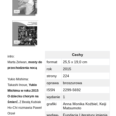
Hoffmann Krzysztof
Holden Gojtowski Jarek
Hrynacz Tomasz
Jakób Lech M.
Jakubowski Jarosław
Jakubowski Paweł
Jasina Zbigniew
Cechy
Jentys-Borelowska Maria
intro:
eleWator 14 (4/2015) Yukio Mishima -
format
25,5 x 19,0 cm
Marta Zelwan,
mosty do
Jocher Waldemar
Cechy
przechodzenia nocą
rok
2015
Jonaszko Jolanta
strony
224
Yukio Mishima:
Juzyszyn Wojciech
oprawa
broszurowa
Takashi Inoue,
Yukio
Kain Dawid
ISSN
2299-5692
Mishima w roku 2015
Kalenin Magdalena
O dziecku chorym na
wydanie
1
śmierć.
Z Beatą Kubiak
Kamiński Gabriel Leonard
grafiki
Anna Monika Koźbiel, Keiji
Ho-Chi rozmawia Paweł
Matsumoto
Kaniecka-Mazurek Anna
Orzeł
wydaw-
Fundacja Literatury imienia