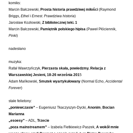
komiks:
Orzeł Paweł
Marcin Bałczewski,
Prosta historia prawdziwej miłości
(Raymond
Pacukiewicz Marek
Briggs,
Ethel i Ernest. Prawdziwa historia
)
Pawłowski Jakub Michał
Jarosław Kozłowski,
Z bibliotecznej teki. 1
Marcin Bałczewski,
Pamiętnik polskiego hipisa
(Paweł Płóciennik,
Piaskowska-Majzel Mirosława
Pinki
)
Pietrzak Tomasz
nadesłano
Pląder Halina
Południak Małgorzata
muzyka:
Przyboś Uta
Rafał Wawrzyńczyk,
Pierzasta skała, powiedzmy. Relacja z
Warszawskiej Jesieni, 18-26 września 201
5
Przywara Paweł
Adam Mańkowski,
Smutek wyartykułowany
(Normal Echo,
Accidental
Rajmus Gustaw
Forever
)
Raszka Helena
stałe felietony:
Rautman-Szczepańska Agnieszka
„poniewczasie”
– Eugeniusz Tkaczyszyn-Dycki,
Anonim
,
Bocian
Roca Juan Manuel
Marianna
Ryst Dorota
„esoesy”
– ADL,
Trzecie
„poza mainstreamem”
– Izabela Fietkiewicz-Paszek,
A wokół mnie
Samsel Karol