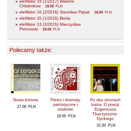
eleWator 19 (1/2017) Wielimir
Chlebnikow
Szopa Łukasz
18.00
PLN
eleWator 16 (2/2016) Stanisław Piętak
18.00
PLN
Szymański Wiesław
eleWator 15 (1/2016) Bieda
Tabaczyński Michał
eleWator 13 (3/2015) Mieczysław
Piotrowski
18.00
PLN
Tański Paweł
Timoszyk Inka
Polecamy także:
Tkaczyszyn-Dycki Eugeniusz
Tomicki Grzegorz
Towiańska-Michalska Maria
Trusewicz Michał
Turczyński Andrzej
Twardochleb Bogdan
Nowa kolonia
Pieśni i dramaty
Po obu stronach
Ulman Anatol
patriotyczne i
lustra. O poezji
27.00
PLN
osobiste
Eugeniusza
Wacławiec Krzysztof
Tkaczyszyna-
18.00
PLN
Dyckiego
Walczak Emilia
32.00
PLN
Waligórska Zuzanna