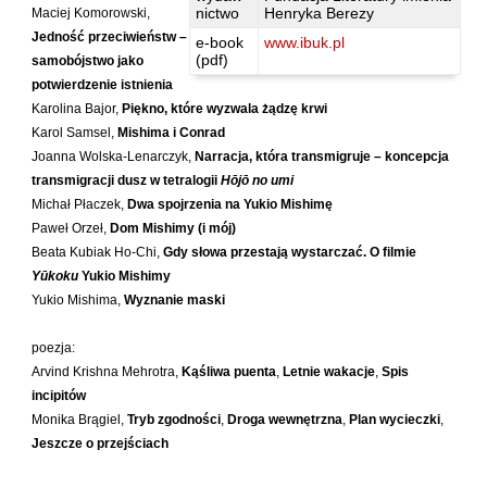
Kántor Péter
nictwo
Henryka Berezy
Maciej Komorowski,
Jedność przeciwieństw –
e-book
www.ibuk.pl
Keineg Paol
(pdf)
samobójstwo jako
Kemény István
potwierdzenie istnienia
Kępiński Piotr
Karolina Bajor,
Piękno, które wyzwala żądzę krwi
Karol Samsel,
Mishima i Conrad
Kępisty Iwona
Joanna Wolska-Lenarczyk,
Narracja, która transmigruje – koncepcja
Kierc Bogusław
transmigracji dusz w tetralogii
Hōjō no umi
Michał Płaczek,
Dwa spojrzenia na Yukio Mishimę
Klera Wiktoria
Paweł Orzeł,
Dom Mishimy (i mój)
Klęczar Wojciech
Beata Kubiak Ho-Chi,
Gdy słowa przestają wystarczać. O filmie
Kopacki Andrzej
Yūkoku
Yukio Mishimy
Yukio Mishima,
Wyznanie maski
Kosiorowski Zbigniew
Kryszak Janusz
poezja:
Księżyk Jarosław
Arvind Krishna Mehrotra,
Kąśliwa puenta
,
Letnie wakacje
,
Spis
incipitów
Kuźnicki Sławomir
Monika Brągiel,
Tryb zgodności
,
Droga wewnętrzna
,
Plan wycieczki
,
Kyrcz Jr Kazimierz
Jeszcze o przejściach
Latawiec Bogusława