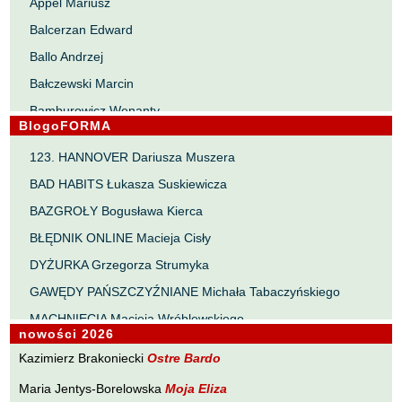
Appel Mariusz
Balcerzan Edward
Ballo Andrzej
Bałczewski Marcin
Bamburowicz Wenanty
BlogoFORMA
Bawołek Waldemar
123. HANNOVER Dariusza Muszera
Bereza Henryk
BAD HABITS Łukasza Suskiewicza
Berezin Kostia
BAZGROŁY Bogusława Kierca
Bielawa Jacek
BŁĘDNIK ONLINE Macieja Cisły
Biernacka Alina
DYŻURKA Grzegorza Strumyka
Bieszczad Maciej
GAWĘDY PAŃSZCZYŹNIANE Michała Tabaczyńskiego
Bigoszewska Maria
MACHNIĘCIA Macieja Wróblewskiego
Bitner Dariusz
nowości 2026
MAŁOMIASTECZKOWE ZRYWY Zbigniewa Wojciechowicza
Błahy Jarosław
Kazimierz Brakoniecki
Ostre Bardo
NOTES Karola Samsela
Bouvier Nicolas
Maria Jentys-Borelowska
Moja Eliza
PISMO SZYBKIE Marty Zelwan