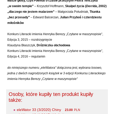
wasze głosy, czyli
Poemat o czasie przeżytym
Piotra Tenczyka
Sarna Paweł
„w swoim tempie”
– Krzysztof Hoffmann,
Skalpel życia (
Derrida
, 2002)
„dlaczego nie jestem malarzem”
– Małgorzata Południak,
Tkanka
Sasinowski Alan
„bez przesady”
– Edward Balcerzan,
Julian Przyboś i czterdziestu
Sawicki Bartosz
miłośników
Sienkiewicz Rafał
Konkurs Literacki imienia Henryka Berezy „Czytane w maszynopisie”,
Sienkiewicz Wilowska Julia Anastazja
Edycja 3, 2015 – rozstrzygnięcie
Skrendo Andrzej
Klaudyna Błaszczyk,
Dróżniczka obchodowa
Sobol Eugeniusz
Konkurs Literacki imienia Henryka Berezy „Czytane w maszynopisie”,
Edycja 4, 2016 – regulamin
Sonnenberg Ewa
Stamm Wojciech
do niniejszego numeru „eleWatora” dołączona jest, wybrana losowo,
Stefaniuk Tomasz
jedna z dwóch nagrodzonych książek w 3 edycji Konkursu Literackiego
imienia Henryka Berezy „Czytane w maszynopisie”
Strumyk Grzegorz
Suskiewicz Łukasz
Osoby, które kupiły ten produkt kupiły
Suwiński Bartosz
także:
Szaruga Leszek
eleWator 33 (3/2020) Chiny
23.00
PLN
Szolc Izabela