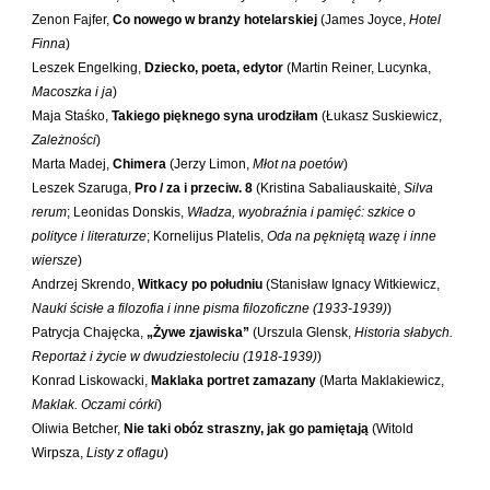
Maślanek Jarosław
Zenon Fajfer,
Co nowego w branży hotelarskiej
(James Joyce,
Hotel
Finna
)
Matlachowska-Pala Joanna
Leszek Engelking,
Dziecko, poeta, edytor
(Martin Reiner, Lucynka,
Michałowski Piotr
Macoszka i ja
)
Mickiewicz Anna Maria
Maja Staśko,
Takiego pięknego syna urodziłam
(Łukasz Suskiewicz,
Zależności
)
Mieczysłavsky Rafał
Marta Madej,
Chimera
(Jerzy Limon,
Młot na poetów
)
Mirahina Agnieszka
Leszek Szaruga,
Pro / za i przeciw. 8
(Kristina Sabaliauskaitė,
Silva
Mrozek Mirosław
rerum
; Leonidas Donskis,
Władza, wyobraźnia i pamięć: szkice o
polityce i literaturze
; Kornelijus Platelis,
Oda na pękniętą wazę i inne
Muszer Dariusz
wiersze
)
Niewrzęda Krzysztof
Andrzej Skrendo,
Witkacy po południu
(Stanisław Ignacy Witkiewicz,
Nauki ścisłe a filozofia i inne pisma filozoficzne (1933-1939)
)
Nowakowska Ewa Elżbieta
Patrycja Chajęcka,
„Żywe zjawiska”
(Urszula Glensk,
Historia słabych.
Nowakowski Cezary
Reportaż i życie w dwudziestoleciu (1918-1939)
)
Nowakowski Jakub
Konrad Liskowacki,
Maklaka portret zamazany
(Marta Maklakiewicz,
Maklak. Oczami córki
)
Obrąpalska Grażyna
Oliwia Betcher,
Nie taki obóz straszny, jak go pamiętają
(Witold
Olak Elżbieta
Wirpsza,
Listy z oflagu
)
Olsińska Halszka