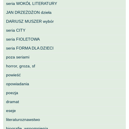
seria WOKÓŁ LITERATURY
JAN DRZEŻDŻON dzieła
DARIUSZ MUSZER wybór
seria CITY
seria FIOLETOWA
seria FORMA DLA DZIECI
poza seriami
horror, groza, sf
powieść
opowiadania
poezja
dramat
eseje
literaturoznawstwo
biografie, wspomnienia