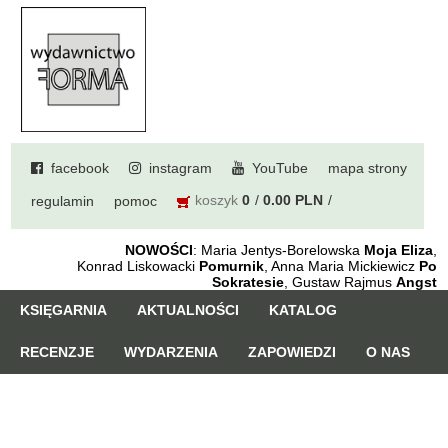
facebook
instagram
YouTube
mapa strony
koszyk
0
0.00 PLN
regulamin
pomoc
NOWOŚCI
: Maria Jentys-Borelowska
Moja Eliza
,
Konrad Liskowacki
Pomurnik
, Anna Maria Mickiewicz
Po
Sokratesie
, Gustaw Rajmus
Angst
KSIĘGARNIA
AKTUALNOŚCI
KATALOG
RECENZJE
WYDARZENIA
ZAPOWIEDZI
O NAS