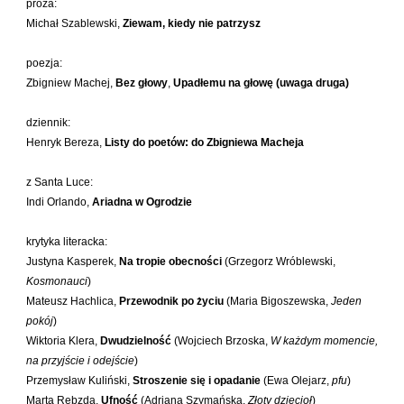
proza:
Laufer Paweł
Michał Szablewski,
Ziewam, kiedy nie patrzysz
Le Men Yvon
poezja:
Lech Joanna
Zbigniew Machej,
Bez głowy
,
Upadłemu na głowę (uwaga druga)
Lenc Ryszard
Ligęza Wojciech
dziennik:
Henryk Bereza,
Listy do poetów: do Zbigniewa Macheja
Lime Franciszek
Lipiński Zdzisław
z Santa Luce:
Liskowacki Artur Daniel
Indi Orlando,
Ariadna w Ogrodzie
Liskowacki Konrad
krytyka literacka:
Lisowski Krzysztof
Justyna Kasperek,
Na tropie obecności
(Grzegorz Wróblewski,
Maciejewski Krzysztof
Kosmonauci
)
Mateusz Hachlica,
Przewodnik po życiu
(Maria Bigoszewska,
Jeden
Maj Marek
pokój
)
Majzel Tomasz
Wiktoria Klera,
Dwudzielność
(Wojciech Brzoska,
W każdym momencie,
na przyjście i odejście
)
Malzahn Miłka O.
Przemysław Kuliński,
Stroszenie się i opadanie
(Ewa Olejarz,
pfu
)
Masłowiecka Agnieszka
Marta Rebzda,
Ufność
(Adriana Szymańska,
Złoty dzięcioł
)