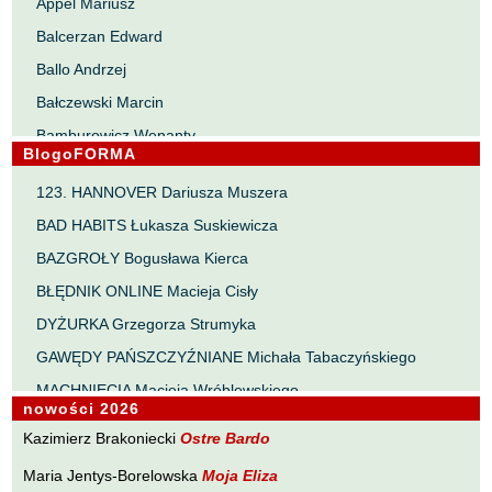
Appel Mariusz
Balcerzan Edward
Ballo Andrzej
Bałczewski Marcin
Bamburowicz Wenanty
BlogoFORMA
Bawołek Waldemar
123. HANNOVER Dariusza Muszera
Bereza Henryk
BAD HABITS Łukasza Suskiewicza
Berezin Kostia
BAZGROŁY Bogusława Kierca
Bielawa Jacek
BŁĘDNIK ONLINE Macieja Cisły
Biernacka Alina
DYŻURKA Grzegorza Strumyka
Bieszczad Maciej
GAWĘDY PAŃSZCZYŹNIANE Michała Tabaczyńskiego
Bigoszewska Maria
MACHNIĘCIA Macieja Wróblewskiego
Bitner Dariusz
nowości 2026
MAŁOMIASTECZKOWE ZRYWY Zbigniewa Wojciechowicza
Błahy Jarosław
Kazimierz Brakoniecki
Ostre Bardo
NOTES Karola Samsela
Bouvier Nicolas
Maria Jentys-Borelowska
Moja Eliza
PISMO SZYBKIE Marty Zelwan