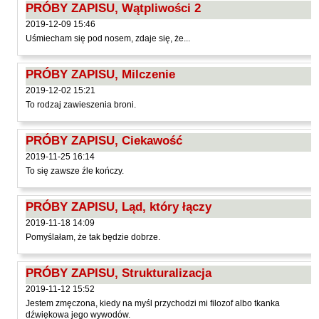
PRÓBY ZAPISU, Wątpliwości 2
Hoffmann Krzysztof
2019-12-09 15:46
Holden Gojtowski Jarek
Uśmiecham się pod nosem, zdaje się, że...
Hrynacz Tomasz
Jakób Lech M.
PRÓBY ZAPISU, Milczenie
2019-12-02 15:21
Jakubowski Jarosław
To rodzaj zawieszenia broni.
Jakubowski Paweł
Jasina Zbigniew
PRÓBY ZAPISU, Ciekawość
Jentys-Borelowska Maria
2019-11-25 16:14
To się zawsze źle kończy.
Jocher Waldemar
Jonaszko Jolanta
PRÓBY ZAPISU, Ląd, który łączy
Juzyszyn Wojciech
2019-11-18 14:09
Pomyślałam, że tak będzie dobrze.
Kain Dawid
Kalenin Magdalena
PRÓBY ZAPISU, Strukturalizacja
Kamiński Gabriel Leonard
2019-11-12 15:52
Jestem zmęczona, kiedy na myśl przychodzi mi filozof albo tkanka
Kaniecka-Mazurek Anna
dźwiękowa jego wywodów.