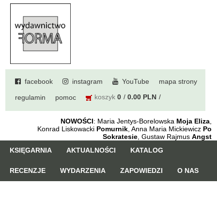
facebook
instagram
YouTube
mapa strony
koszyk
0
0.00 PLN
regulamin
pomoc
NOWOŚCI
: Maria Jentys-Borelowska
Moja Eliza
,
Konrad Liskowacki
Pomurnik
, Anna Maria Mickiewicz
Po
Sokratesie
, Gustaw Rajmus
Angst
KSIĘGARNIA
AKTUALNOŚCI
KATALOG
RECENZJE
WYDARZENIA
ZAPOWIEDZI
O NAS