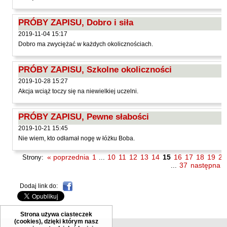
Kántor Péter
Keineg Paol
PRÓBY ZAPISU, Dobro i siła
2019-11-04 15:17
Kemény István
Dobro ma zwyciężać w każdych okolicznościach.
Kępiński Piotr
Kępisty Iwona
PRÓBY ZAPISU, Szkolne okoliczności
2019-10-28 15:27
Kierc Bogusław
Akcja wciąż toczy się na niewielkiej uczelni.
Klera Wiktoria
Klęczar Wojciech
PRÓBY ZAPISU, Pewne słabości
Kopacki Andrzej
2019-10-21 15:45
Nie wiem, kto odłamał nogę w łóżku Boba.
Kosiorowski Zbigniew
« poprzednia
1
10
11
12
13
14
15
16
17
18
19
20
Strony:
...
Kryszak Janusz
37
następna »
...
Księżyk Jarosław
Dodaj link do:
Kuźnicki Sławomir
Kyrcz Jr Kazimierz
Strona używa ciasteczek
Latawiec Bogusława
(cookies), dzięki którym nasz